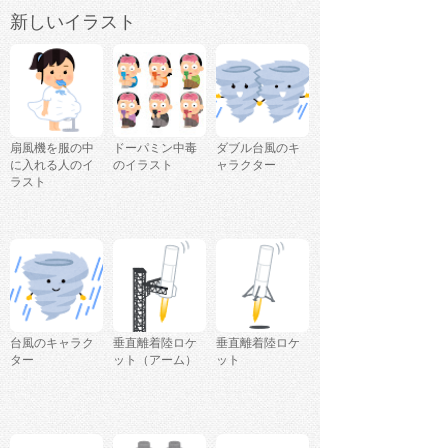
新しいイラスト
扇風機を服の中
ドーパミン中毒
ダブル台風のキ
に入れる人のイ
のイラスト
ャラクター
ラスト
台風のキャラク
垂直離着陸ロケ
垂直離着陸ロケ
ター
ット（アーム）
ット