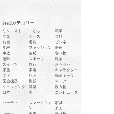
詳細カテゴリー
リクエスト
こども
職業
病気
ポーズ
会社
お金
道具
ビジネス
学校
ファッション
医療
事故
違反
食べ物
趣味
スポーツ
建物
スイーツ
旅行
おもちゃ
家族
家電
キャラクター
文字
料理
動物キャラ
医療機器
機械
マーク
ショッピング
音楽
飲み物
日本
車
コンピュータ
ー
パーティ
スマートフォ
家具
ン
老人
マナー
食事
乗り物