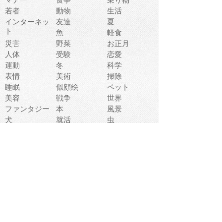
若者
動物
生活
インターネッ
友達
夏
ト
魚
軽食
災害
野菜
お正月
人体
受験
恋愛
運動
冬
科学
表情
美術
掃除
睡眠
似顔絵
ペット
美容
戦争
世界
ファンタジー
本
風景
犬
就活
虫
花
あかちゃん
植物
鳥
海
文房具
食材
お風呂
フルーツ
干支
お年賀状
マスク
調味料
猫
物語
介護
南国
ウェディング
ランドマーク
環境問題
髪
スポーツ用具
書類
クリスマス
夏休み
怪我
テンプレート