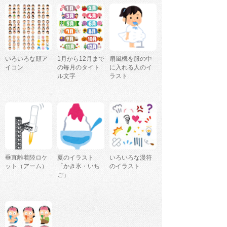
いろいろな顔ア
1月から12月まで
扇風機を服の中
イコン
の毎月のタイト
に入れる人のイ
ル文字
ラスト
垂直離着陸ロケ
夏のイラスト
いろいろな漫符
ット（アーム）
「かき氷・いち
のイラスト
ご」