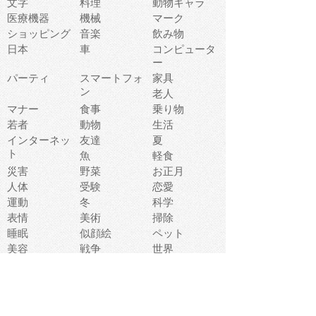
文字
料理
動物キャラ
医療機器
機械
マーク
ショッピング
音楽
飲み物
日本
車
コンピュータ
ー
パーティ
スマートフォ
家具
ン
老人
マナー
食事
乗り物
若者
動物
生活
インターネッ
友達
夏
ト
魚
軽食
災害
野菜
お正月
人体
受験
恋愛
運動
冬
科学
表情
美術
掃除
睡眠
似顔絵
ペット
美容
戦争
世界
ファンタジー
本
風景
犬
就活
虫
花
あかちゃん
植物
鳥
海
文房具