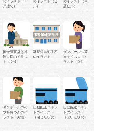
のイラスト（一
のイラスト（ビ
のイラスト（高
戸建て）
ル）
層ビル）
国会議事堂と総
家畜保健衛生所
ダンボールの荷
理大臣のイラス
のイラスト
物を持つ人のイ
ト（女性）
ラスト（女性）
ダンボールの荷
自動配送ロボッ
自動配送ロボッ
物を持つ人のイ
トのイラスト
トのイラスト
ラスト（男性）
（閉じた状態）
（開いた状態）