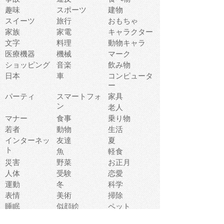
趣味
スポーツ
建物
スイーツ
旅行
おもちゃ
家族
家電
キャラクター
文字
料理
動物キャラ
医療機器
機械
マーク
ショッピング
音楽
飲み物
日本
車
コンピュータ
ー
パーティ
スマートフォ
家具
ン
老人
マナー
食事
乗り物
若者
動物
生活
インターネッ
友達
夏
ト
魚
軽食
災害
野菜
お正月
人体
受験
恋愛
運動
冬
科学
表情
美術
掃除
睡眠
似顔絵
ペット
美容
戦争
世界