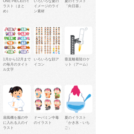
ONE PIECEのイ
いろいろな夏の
夏のイラスト
ラスト（まと
イメージのライ
「向日葵」
め）
ン素材
1月から12月まで
いろいろな顔ア
垂直離着陸ロケ
の毎月のタイト
イコン
ット（アーム）
ル文字
扇風機を服の中
ドーパミン中毒
夏のイラスト
に入れる人のイ
のイラスト
「かき氷・いち
ラスト
ご」