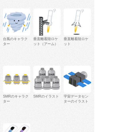
台風のキャラク
垂直離着陸ロケ
垂直離着陸ロケ
ター
ット（アーム）
ット
SMRのキャラク
SMRのイラスト
宇宙データセン
ター
ターのイラスト