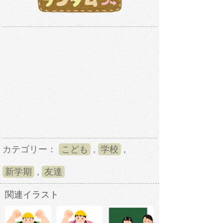
カテゴリー：
こども
,
学校
,
新学期
,
友達
関連イラスト