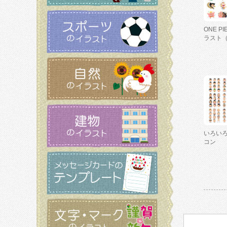
ONE P
ラスト
いろい
コン