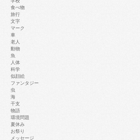
学校
食べ物
旅行
文字
マーク
車
老人
動物
魚
人体
科学
似顔絵
ファンタジー
虫
海
干支
物語
環境問題
夏休み
お祭り
メッセージ