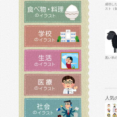
成功し
スト（
黒い羊
人気