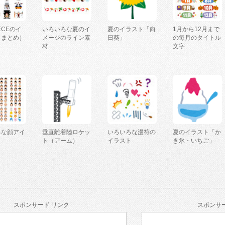
IECEのイ
いろいろな夏のイ
夏のイラスト「向
1月から12月まで
（まとめ）
メージのライン素
日葵」
の毎月のタイトル
材
文字
ろな顔アイ
垂直離着陸ロケッ
いろいろな漫符の
夏のイラスト「か
ト（アーム）
イラスト
き氷・いちご」
スポンサード リンク
スポンサー