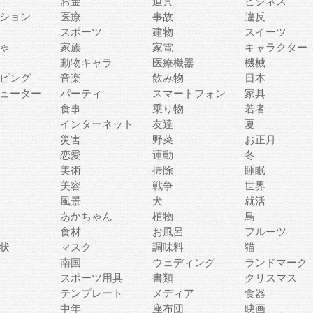
お金
道具
ビジネス
ション
医療
事故
違反
スポーツ
建物
スイーツ
ゃ
家族
家電
キャラクター
動物キャラ
医療機器
機械
ピング
音楽
飲み物
日本
ューター
パーティ
スマートフォン
家具
食事
乗り物
若者
インターネット
友達
夏
災害
野菜
お正月
恋愛
運動
冬
美術
掃除
睡眠
美容
戦争
世界
風景
犬
就活
あかちゃん
植物
鳥
食材
お風呂
フルーツ
状
マスク
調味料
猫
南国
ウェディング
ランドマーク
スポーツ用具
書類
クリスマス
テンプレート
メディア
食器
中年
座布団
映画