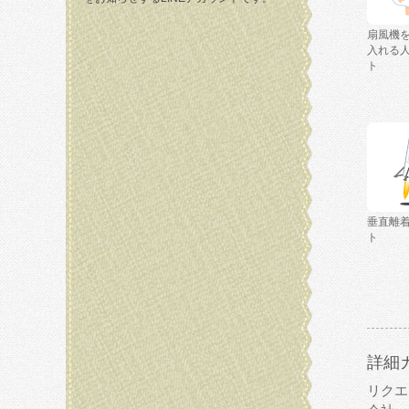
扇風機
入れる
ト
垂直離
ト
詳細
リクエ