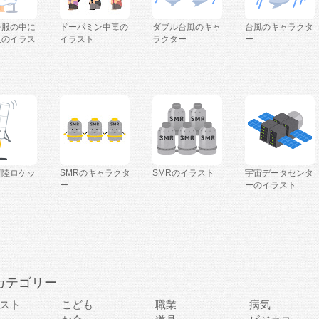
を服の中に
ドーパミン中毒の
ダブル台風のキャ
台風のキャラクタ
人のイラス
イラスト
ラクター
ー
着陸ロケッ
SMRのキャラクタ
SMRのイラスト
宇宙データセンタ
ー
ーのイラスト
カテゴリー
スト
こども
職業
病気