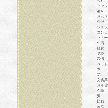
会社
ファッ
趣味
おもち
料理
ショッ
コンピ
マナー
生活
軽食
受験
表情
ペット
本
花
文房具
お年賀
介護
髪
怪我
政治