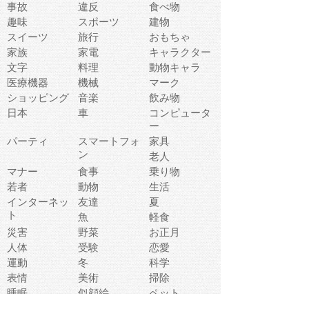
事故
違反
食べ物
趣味
スポーツ
建物
スイーツ
旅行
おもちゃ
家族
家電
キャラクター
文字
料理
動物キャラ
医療機器
機械
マーク
ショッピング
音楽
飲み物
日本
車
コンピュータ
ー
パーティ
スマートフォ
家具
ン
老人
マナー
食事
乗り物
若者
動物
生活
インターネッ
友達
夏
ト
魚
軽食
災害
野菜
お正月
人体
受験
恋愛
運動
冬
科学
表情
美術
掃除
睡眠
似顔絵
ペット
美容
戦争
世界