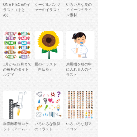
ONE PIECEのイ
クーゲルパンツ
いろいろな夏の
ラスト（まと
ァーのイラスト
イメージのライ
め）
ン素材
1月から12月まで
夏のイラスト
扇風機を服の中
の毎月のタイト
「向日葵」
に入れる人のイ
ル文字
ラスト
垂直離着陸ロケ
いろいろな漫符
いろいろな顔ア
ット（アーム）
のイラスト
イコン