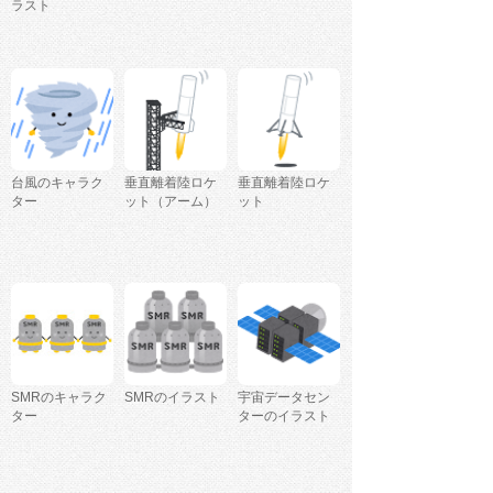
ラスト
台風のキャラク
垂直離着陸ロケ
垂直離着陸ロケ
ター
ット（アーム）
ット
SMRのキャラク
SMRのイラスト
宇宙データセン
ター
ターのイラスト