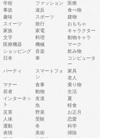
学校
ファッション
医療
事故
違反
食べ物
趣味
スポーツ
建物
スイーツ
旅行
おもちゃ
家族
家電
キャラクター
文字
料理
動物キャラ
医療機器
機械
マーク
ショッピング
音楽
飲み物
日本
車
コンピュータ
ー
パーティ
スマートフォ
家具
ン
老人
マナー
食事
乗り物
若者
動物
生活
インターネッ
友達
夏
ト
魚
軽食
災害
野菜
お正月
人体
受験
恋愛
運動
冬
科学
表情
美術
掃除
睡眠
似顔絵
ペット