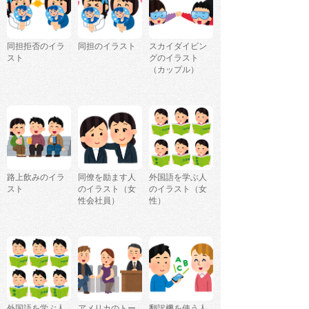
同担拒否のイラ
同担のイラスト
スカイダイビン
スト
グのイラスト
（カップル）
路上飲みのイラ
同僚を励ます人
外国語を学ぶ人
スト
のイラスト（女
のイラスト（女
性会社員）
性）
外国語を学ぶ人
アメリカのトー
翻訳機を使う人