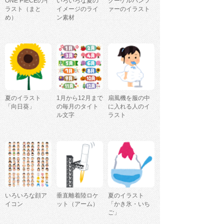
ONE PIECEのイ
いろいろな夏の
クーゲルパンツ
ラスト（まと
イメージのライ
ァーのイラスト
め）
ン素材
夏のイラスト
1月から12月まで
扇風機を服の中
「向日葵」
の毎月のタイト
に入れる人のイ
ル文字
ラスト
いろいろな顔ア
垂直離着陸ロケ
夏のイラスト
イコン
ット（アーム）
「かき氷・いち
ご」