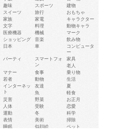
趣味
スポーツ
建物
スイーツ
旅行
おもちゃ
家族
家電
キャラクター
文字
料理
動物キャラ
医療機器
機械
マーク
ショッピング
音楽
飲み物
日本
車
コンピュータ
ー
パーティ
スマートフォ
家具
ン
老人
マナー
食事
乗り物
若者
動物
生活
インターネッ
友達
夏
ト
魚
軽食
災害
野菜
お正月
人体
受験
恋愛
運動
冬
科学
表情
美術
掃除
睡眠
似顔絵
ペット
美容
戦争
世界