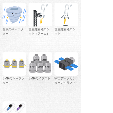
台風のキャラク
垂直離着陸ロケ
垂直離着陸ロケ
ター
ット（アーム）
ット
SMRのキャラク
SMRのイラスト
宇宙データセン
ター
ターのイラスト