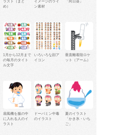
ラスト（まと
イメージのライ
「向日葵」
め）
ン素材
1月から12月まで
いろいろな顔ア
垂直離着陸ロケ
の毎月のタイト
イコン
ット（アーム）
ル文字
扇風機を服の中
ドーパミン中毒
夏のイラスト
に入れる人のイ
のイラスト
「かき氷・いち
ラスト
ご」