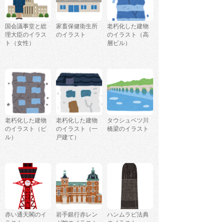
国会議事堂と総
家畜保健衛生所
老朽化した建物
理大臣のイラス
のイラスト
のイラスト（高
ト（女性）
層ビル）
老朽化した建物
老朽化した建物
タウシュベツ川
のイラスト（ビ
のイラスト（一
橋梁のイラスト
ル）
戸建て）
赤い通天閣のイ
岩手銀行赤レン
ハンムラビ法典