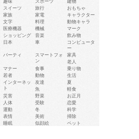
趣味
スポーツ
建物
スイーツ
旅行
おもちゃ
家族
家電
キャラクター
文字
料理
動物キャラ
医療機器
機械
マーク
ショッピング
音楽
飲み物
日本
車
コンピュータ
ー
パーティ
スマートフォ
家具
ン
老人
マナー
食事
乗り物
若者
動物
生活
インターネッ
友達
夏
ト
魚
軽食
災害
野菜
お正月
人体
受験
恋愛
運動
冬
科学
表情
美術
掃除
睡眠
似顔絵
ペット
美容
戦争
世界
ファンタジー
本
風景