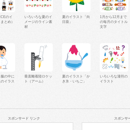
IECEのイ
いろいろな夏のイ
夏のイラスト「向
1月から12月まで
（まとめ）
メージのライン素
日葵」
の毎月のタイトル
材
文字
を服の中に
垂直離着陸ロケッ
夏のイラスト「か
いろいろな漫符の
人のイラス
ト（アーム）
き氷・いちご」
イラスト
スポンサード リンク
スポンサー