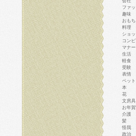
会社
ファッ
趣味
おもち
料理
ショッ
コンピ
マナー
生活
軽食
受験
表情
ペット
本
花
文房具
お年賀
介護
髪
怪我
政治