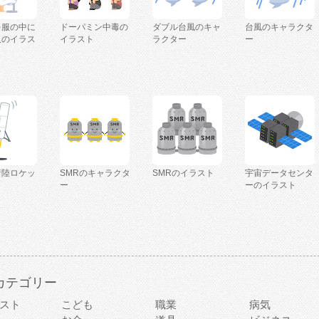
を服の中に
ドーパミン中毒の
ダブル台風のキャ
台風のキャラクタ
人のイラス
イラスト
ラクター
ー
着陸ロケッ
SMRのキャラクタ
SMRのイラスト
宇宙データセンタ
ー
ーのイラスト
カテゴリー
スト
こども
職業
病気