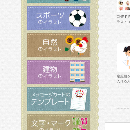
ONE P
ラスト
扇風機
入れる
ト