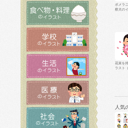
ポメラ
察犬の
花束を
ラスト
人気