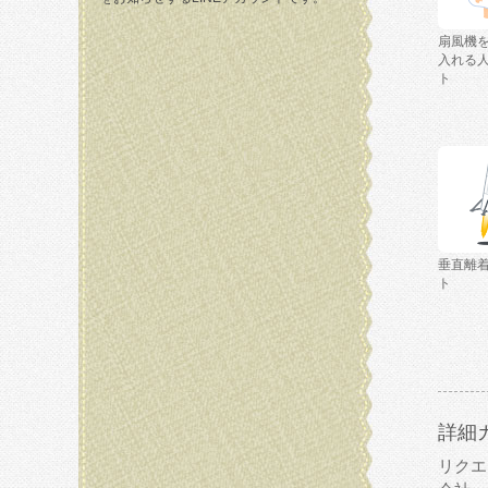
扇風機
入れる
ト
垂直離
ト
詳細
リクエ