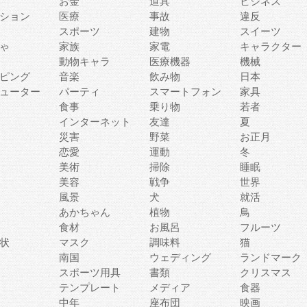
お金
道具
ビジネス
ション
医療
事故
違反
スポーツ
建物
スイーツ
ゃ
家族
家電
キャラクター
動物キャラ
医療機器
機械
ピング
音楽
飲み物
日本
ューター
パーティ
スマートフォン
家具
食事
乗り物
若者
インターネット
友達
夏
災害
野菜
お正月
恋愛
運動
冬
美術
掃除
睡眠
美容
戦争
世界
風景
犬
就活
あかちゃん
植物
鳥
食材
お風呂
フルーツ
状
マスク
調味料
猫
南国
ウェディング
ランドマーク
スポーツ用具
書類
クリスマス
テンプレート
メディア
食器
中年
座布団
映画