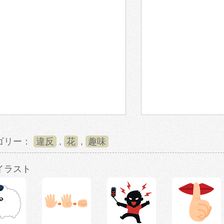
ゴリー：
違反
,
花
,
趣味
イラスト