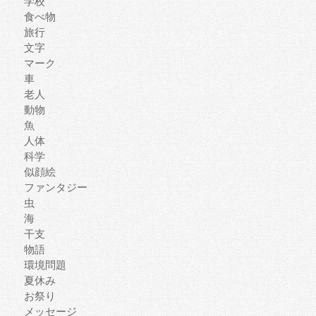
学校
食べ物
旅行
文字
マーク
車
老人
動物
魚
人体
科学
似顔絵
ファンタジー
虫
海
干支
物語
環境問題
夏休み
お祭り
メッセージ