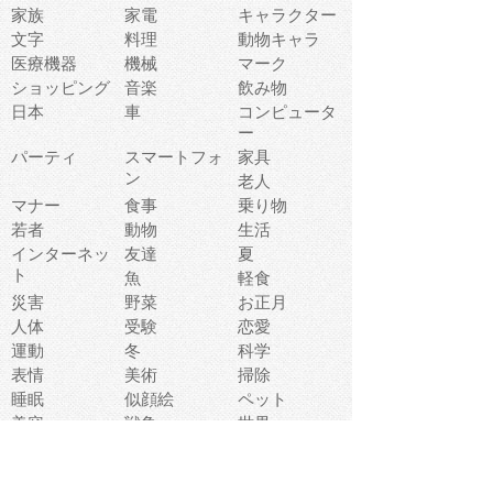
家族
家電
キャラクター
文字
料理
動物キャラ
医療機器
機械
マーク
ショッピング
音楽
飲み物
日本
車
コンピュータ
ー
パーティ
スマートフォ
家具
ン
老人
マナー
食事
乗り物
若者
動物
生活
インターネッ
友達
夏
ト
魚
軽食
災害
野菜
お正月
人体
受験
恋愛
運動
冬
科学
表情
美術
掃除
睡眠
似顔絵
ペット
美容
戦争
世界
ファンタジー
本
風景
犬
就活
虫