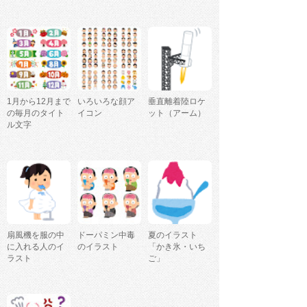
1月から12月まで
いろいろな顔ア
垂直離着陸ロケ
の毎月のタイト
イコン
ット（アーム）
ル文字
扇風機を服の中
ドーパミン中毒
夏のイラスト
に入れる人のイ
のイラスト
「かき氷・いち
ラスト
ご」