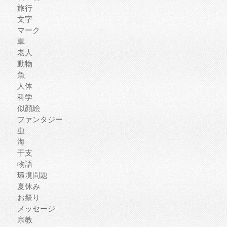
旅行
文字
マーク
車
老人
動物
魚
人体
科学
似顔絵
ファンタジー
虫
海
干支
物語
環境問題
夏休み
お祭り
メッセージ
宗教