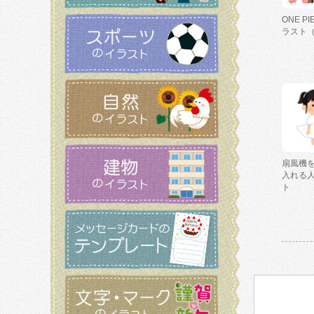
ONE P
ラスト
扇風機
入れる
ト