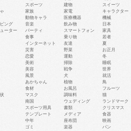
スポーツ
建物
スイーツ
ゃ
家族
家電
キャラクター
動物キャラ
医療機器
機械
ピング
音楽
飲み物
日本
ューター
パーティ
スマートフォン
家具
食事
乗り物
若者
インターネット
友達
夏
災害
野菜
お正月
恋愛
運動
冬
美術
掃除
睡眠
美容
戦争
世界
風景
犬
就活
あかちゃん
植物
鳥
食材
お風呂
フルーツ
状
マスク
調味料
猫
南国
ウェディング
ランドマーク
スポーツ用具
書類
クリスマス
テンプレート
メディア
食器
中年
座布団
映画
ゴミ
楽器
パン