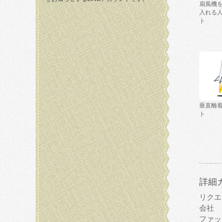
扇風機
入れる
ト
垂直離
ト
詳細
リクエ
会社
ファッ