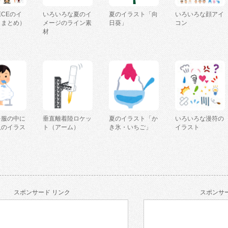
IECEのイ
いろいろな夏のイ
夏のイラスト「向
いろいろな顔アイ
（まとめ）
メージのライン素
日葵」
コン
材
を服の中に
垂直離着陸ロケッ
夏のイラスト「か
いろいろな漫符の
人のイラス
ト（アーム）
き氷・いちご」
イラスト
スポンサード リンク
スポンサー