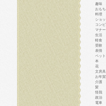
趣味
おもち
料理
ショッ
コンピ
マナー
生活
軽食
受験
表情
ペット
本
花
文房具
お年賀
介護
髪
怪我
政治
電車