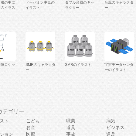
を服の中に
ドーパミン中毒の
ダブル台風のキャ
台風のキャラクタ
人のイラス
イラスト
ラクター
ー
着陸ロケッ
SMRのキャラクタ
SMRのイラスト
宇宙データセンタ
ー
ーのイラスト
カテゴリー
スト
こども
職業
病気
お金
道具
ビジネス
ション
医療
事故
違反