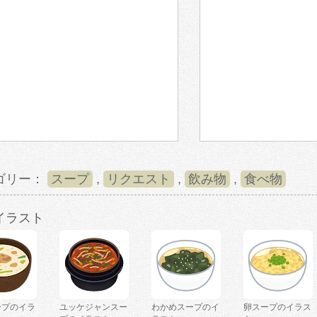
ゴリー：
スープ
,
リクエスト
,
飲み物
,
食べ物
イラスト
ープのイラ
ユッケジャンスー
わかめスープのイ
卵スープのイラス