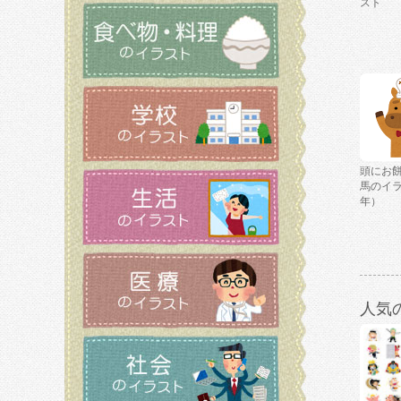
スト
頭にお
馬のイ
年）
人気