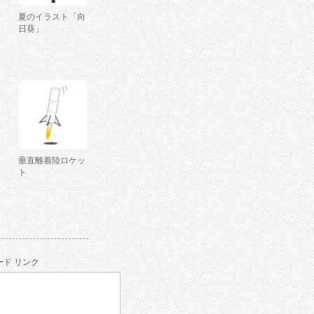
夏のイラスト「向
日葵」
垂直離着陸ロケッ
ト
ド リンク