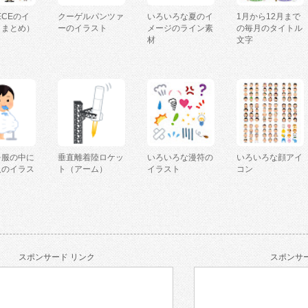
IECEのイ
クーゲルパンツァ
いろいろな夏のイ
1月から12月まで
（まとめ）
ーのイラスト
メージのライン素
の毎月のタイトル
材
文字
を服の中に
垂直離着陸ロケッ
いろいろな漫符の
いろいろな顔アイ
人のイラス
ト（アーム）
イラスト
コン
スポンサード リンク
スポンサー