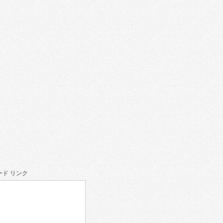
。
ド リンク