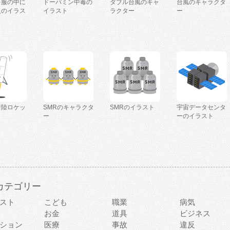
を服の中に
ドーパミン中毒の
ダブル台風のキャ
台風のキャラクタ
人のイラス
イラスト
ラクター
ー
着陸ロケッ
SMRのキャラクタ
SMRのイラスト
宇宙データセンタ
ー
ーのイラスト
カテゴリー
スト
こども
職業
病気
お金
道具
ビジネス
ション
医療
事故
違反