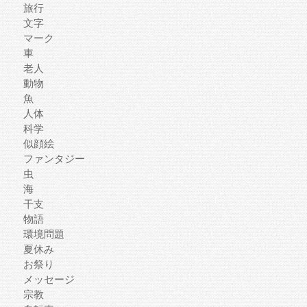
旅行
文字
マーク
車
老人
動物
魚
人体
科学
似顔絵
ファンタジー
虫
海
干支
物語
環境問題
夏休み
お祭り
メッセージ
宗教