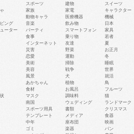
スポーツ
建物
スイーツ
ゃ
家族
家電
キャラクター
動物キャラ
医療機器
機械
ピング
音楽
飲み物
日本
ューター
パーティ
スマートフォン
家具
食事
乗り物
若者
インターネット
友達
夏
災害
野菜
お正月
恋愛
運動
冬
美術
掃除
睡眠
美容
戦争
世界
風景
犬
就活
あかちゃん
植物
鳥
食材
お風呂
フルーツ
状
マスク
調味料
猫
南国
ウェディング
ランドマーク
スポーツ用具
書類
クリスマス
テンプレート
メディア
食器
中年
座布団
映画
ゴミ
楽器
パン