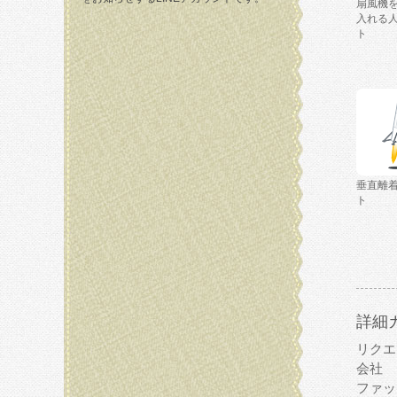
扇風機
入れる
ト
垂直離
ト
詳細
リクエ
会社
ファッ