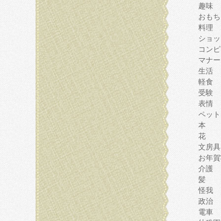
趣味
おもち
料理
ショッ
コンピ
マナー
生活
軽食
受験
表情
ペット
本
花
文房具
お年賀
介護
髪
怪我
政治
電車