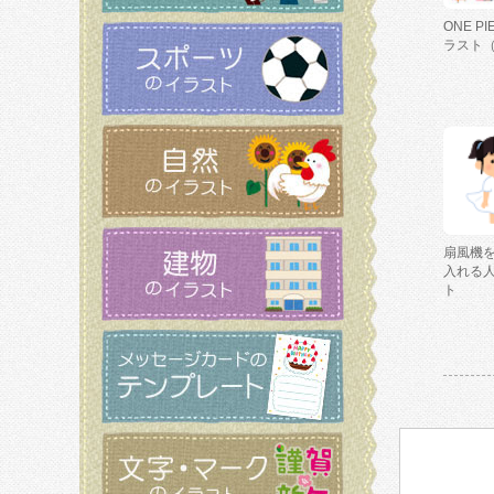
ONE P
ラスト
扇風機
入れる
ト