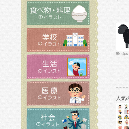
黒い羊
人気