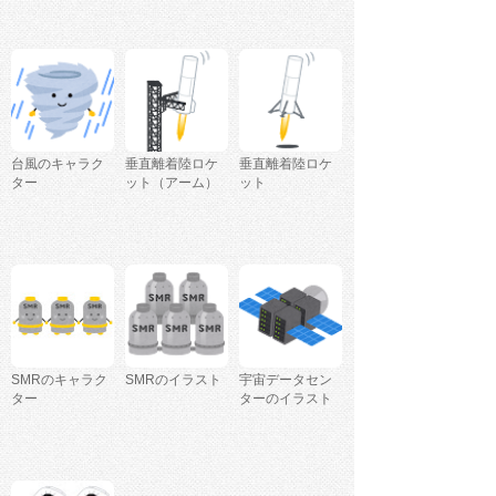
台風のキャラク
垂直離着陸ロケ
垂直離着陸ロケ
ター
ット（アーム）
ット
SMRのキャラク
SMRのイラスト
宇宙データセン
ター
ターのイラスト