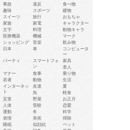
事故
違反
食べ物
趣味
スポーツ
建物
スイーツ
旅行
おもちゃ
家族
家電
キャラクター
文字
料理
動物キャラ
医療機器
機械
マーク
ショッピング
音楽
飲み物
日本
車
コンピュータ
ー
パーティ
スマートフォ
家具
ン
老人
マナー
食事
乗り物
若者
動物
生活
インターネッ
友達
夏
ト
魚
軽食
災害
野菜
お正月
人体
受験
恋愛
運動
冬
科学
表情
美術
掃除
睡眠
似顔絵
ペット