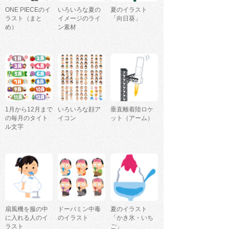
ONE PIECEのイ
いろいろな夏の
夏のイラスト
ラスト（まと
イメージのライ
「向日葵」
め）
ン素材
1月から12月まで
いろいろな顔ア
垂直離着陸ロケ
の毎月のタイト
イコン
ット（アーム）
ル文字
扇風機を服の中
ドーパミン中毒
夏のイラスト
に入れる人のイ
のイラスト
「かき氷・いち
ラスト
ご」