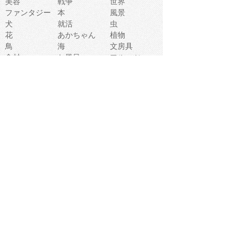
美容
戦争
世界
ファンタジー
本
風景
犬
就活
虫
花
あかちゃん
植物
鳥
海
文房具
食材
お風呂
フルーツ
干支
お年賀状
マスク
調味料
猫
物語
介護
南国
ウェディング
ランドマーク
環境問題
髪
スポーツ用具
書類
クリスマス
夏休み
怪我
テンプレート
メディア
食器
お祭り
政治
中年
座布団
映画
メッセージ
電車
ゴミ
楽器
パン
宗教
幼稚園
エネルギー
引越し
農業
自転車
オリンピック
飾り
お寿司
POP
食べ物キャラ
ダンス
体育
梅雨
棒人間