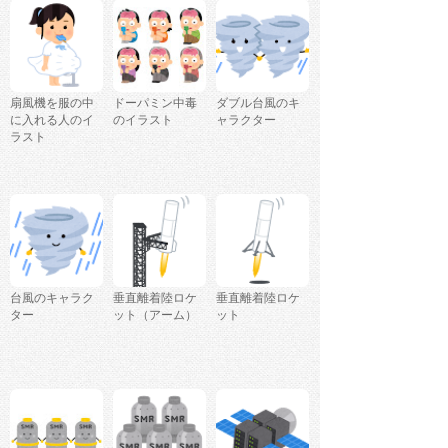
扇風機を服の中
ドーパミン中毒
ダブル台風のキ
に入れる人のイ
のイラスト
ャラクター
ラスト
台風のキャラク
垂直離着陸ロケ
垂直離着陸ロケ
ター
ット（アーム）
ット