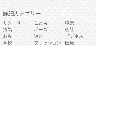
詳細カテゴリー
リクエスト
こども
職業
病気
ポーズ
会社
お金
道具
ビジネス
学校
ファッション
医療
事故
違反
食べ物
趣味
スポーツ
建物
スイーツ
旅行
おもちゃ
家族
家電
キャラクター
文字
料理
動物キャラ
医療機器
機械
マーク
ショッピング
音楽
飲み物
日本
車
コンピュータ
ー
パーティ
スマートフォ
家具
ン
老人
マナー
食事
乗り物
若者
動物
生活
インターネッ
友達
夏