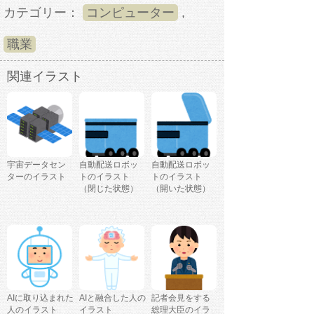
カテゴリー：
コンピューター
,
職業
関連イラスト
宇宙データセン
自動配送ロボッ
自動配送ロボッ
ターのイラスト
トのイラスト
トのイラスト
（閉じた状態）
（開いた状態）
AIに取り込まれた
AIと融合した人の
記者会見をする
人のイラスト
イラスト
総理大臣のイラ