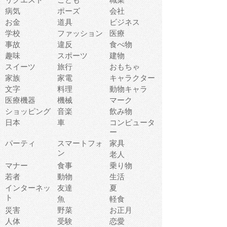
病気
ポーズ
会社
お金
道具
ビジネス
学校
ファッション
医療
事故
違反
食べ物
趣味
スポーツ
建物
スイーツ
旅行
おもちゃ
家族
家電
キャラクター
文字
料理
動物キャラ
医療機器
機械
マーク
ショッピング
音楽
飲み物
日本
車
コンピュータ
ー
パーティ
スマートフォ
家具
ン
老人
マナー
食事
乗り物
若者
動物
生活
インターネッ
友達
夏
ト
魚
軽食
災害
野菜
お正月
人体
受験
恋愛