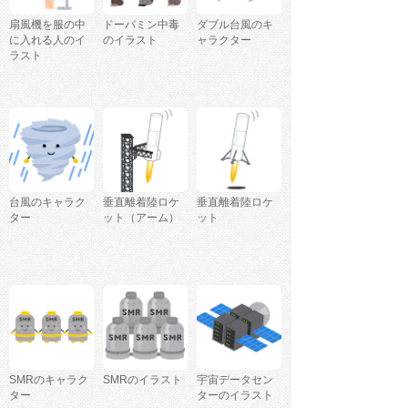
扇風機を服の中
ドーパミン中毒
ダブル台風のキ
に入れる人のイ
のイラスト
ャラクター
ラスト
台風のキャラク
垂直離着陸ロケ
垂直離着陸ロケ
ター
ット（アーム）
ット
SMRのキャラク
SMRのイラスト
宇宙データセン
ター
ターのイラスト