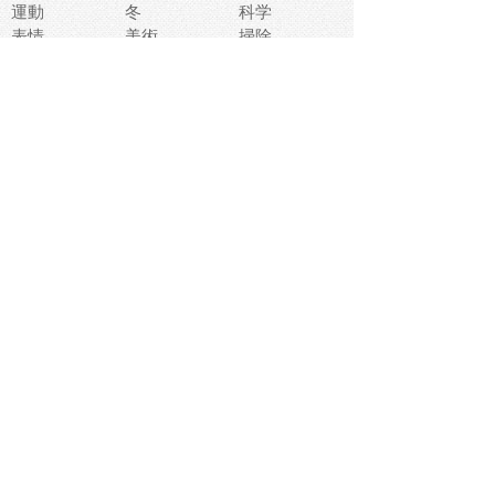
運動
冬
科学
表情
美術
掃除
睡眠
似顔絵
ペット
美容
戦争
世界
ファンタジー
本
風景
犬
就活
虫
花
あかちゃん
植物
鳥
海
文房具
食材
お風呂
フルーツ
干支
お年賀状
マスク
調味料
猫
物語
介護
南国
ウェディング
ランドマーク
環境問題
髪
スポーツ用具
書類
クリスマス
夏休み
怪我
テンプレート
メディア
食器
お祭り
政治
中年
座布団
映画
メッセージ
電車
ゴミ
楽器
パン
宗教
幼稚園
エネルギー