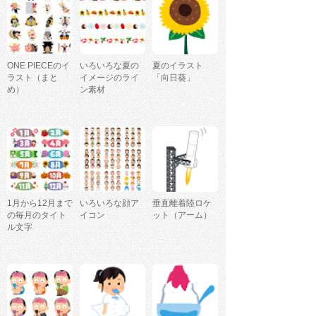
ONE PIECEのイ
いろいろな夏の
夏のイラスト
ラスト（まと
イメージのライ
「向日葵」
め）
ン素材
1月から12月まで
いろいろな顔ア
垂直離着陸ロケ
の毎月のタイト
イコン
ット（アーム）
ル文字