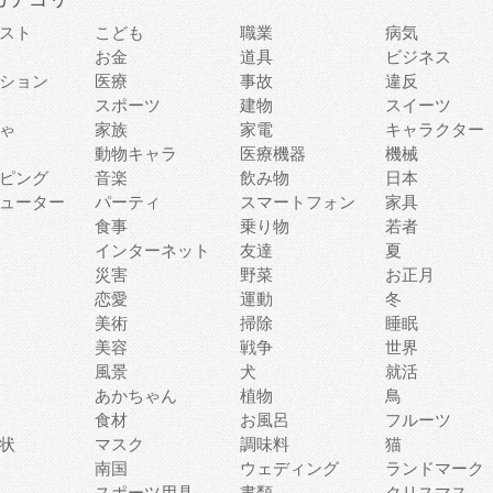
スト
こども
職業
病気
お金
道具
ビジネス
ション
医療
事故
違反
スポーツ
建物
スイーツ
ゃ
家族
家電
キャラクター
動物キャラ
医療機器
機械
ピング
音楽
飲み物
日本
ューター
パーティ
スマートフォン
家具
食事
乗り物
若者
インターネット
友達
夏
災害
野菜
お正月
恋愛
運動
冬
美術
掃除
睡眠
美容
戦争
世界
風景
犬
就活
あかちゃん
植物
鳥
食材
お風呂
フルーツ
状
マスク
調味料
猫
南国
ウェディング
ランドマーク
スポーツ用具
書類
クリスマス