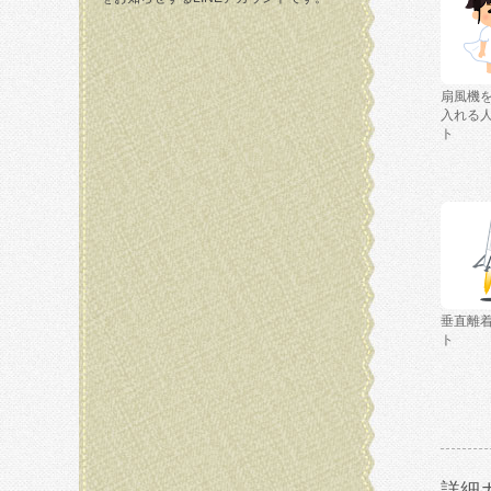
扇風機
入れる
ト
垂直離
ト
詳細