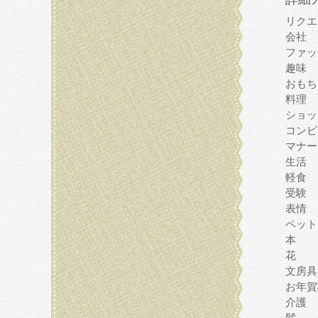
リクエ
会社
ファッ
趣味
おもち
料理
ショッ
コンピ
マナー
生活
軽食
受験
表情
ペット
本
花
文房具
お年賀
介護
髪