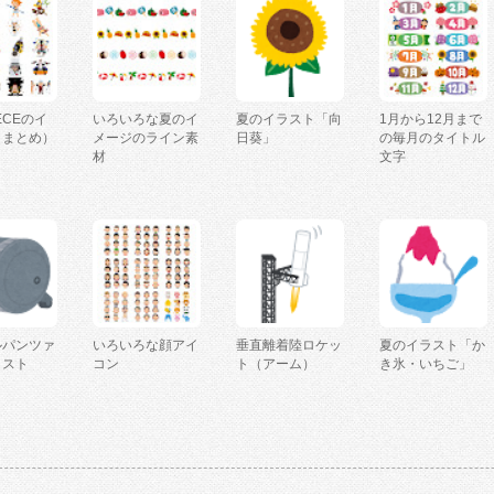
IECEのイ
いろいろな夏のイ
夏のイラスト「向
1月から12月まで
（まとめ）
メージのライン素
日葵」
の毎月のタイトル
材
文字
ルパンツァ
いろいろな顔アイ
垂直離着陸ロケッ
夏のイラスト「か
ラスト
コン
ト（アーム）
き氷・いちご」