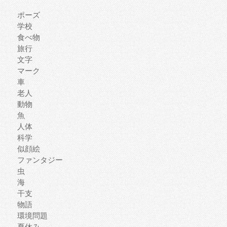
ポーズ
学校
食べ物
旅行
文字
マーク
車
老人
動物
魚
人体
科学
似顔絵
ファンタジー
虫
海
干支
物語
環境問題
夏休み