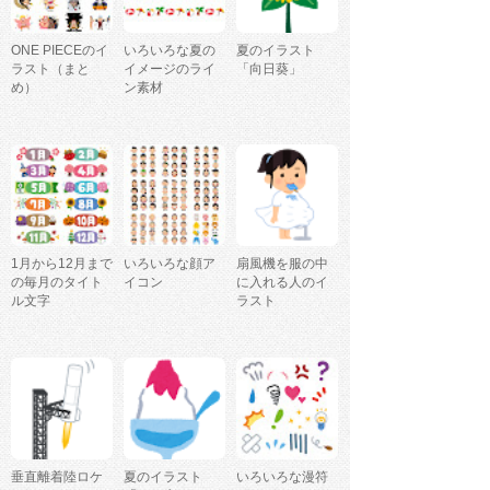
ONE PIECEのイ
いろいろな夏の
夏のイラスト
ラスト（まと
イメージのライ
「向日葵」
め）
ン素材
1月から12月まで
いろいろな顔ア
扇風機を服の中
の毎月のタイト
イコン
に入れる人のイ
ル文字
ラスト
垂直離着陸ロケ
夏のイラスト
いろいろな漫符