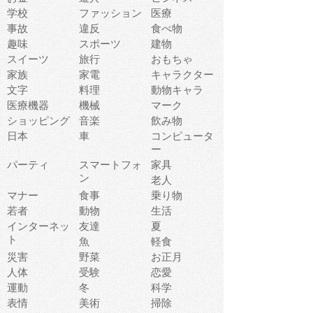
学校
ファッション
医療
事故
違反
食べ物
趣味
スポーツ
建物
スイーツ
旅行
おもちゃ
家族
家電
キャラクター
文字
料理
動物キャラ
医療機器
機械
マーク
ショッピング
音楽
飲み物
日本
車
コンピュータ
ー
パーティ
スマートフォ
家具
ン
老人
マナー
食事
乗り物
若者
動物
生活
インターネッ
友達
夏
ト
魚
軽食
災害
野菜
お正月
人体
受験
恋愛
運動
冬
科学
表情
美術
掃除