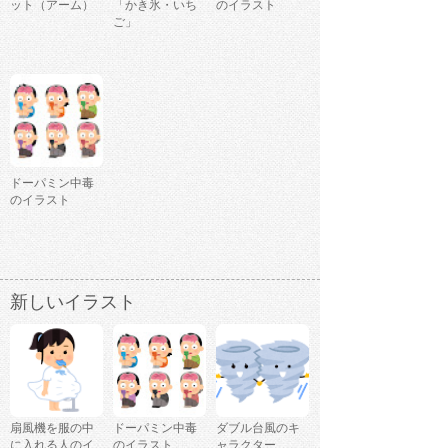
ット（アーム）
「かき氷・いち
のイラスト
ご」
ドーパミン中毒
のイラスト
新しいイラスト
扇風機を服の中
ドーパミン中毒
ダブル台風のキ
に入れる人のイ
のイラスト
ャラクター