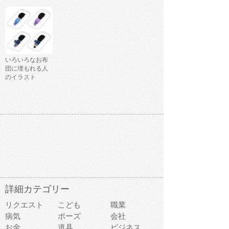
いろいろなお布
団に埋もれる人
のイラスト
詳細カテゴリー
リクエスト
こども
職業
病気
ポーズ
会社
お金
道具
ビジネス