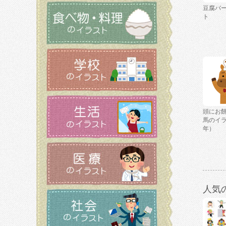
豆腐バ
ト
頭にお
馬のイ
年）
人気