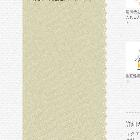
扇風機
入れる
ト
垂直離
ト
詳細
リクエ