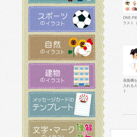
ONE P
ラスト
扇風機
入れる
ト