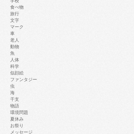
学校
食べ物
旅行
文字
マーク
車
老人
動物
魚
人体
科学
似顔絵
ファンタジー
虫
海
干支
物語
環境問題
夏休み
お祭り
メッセージ