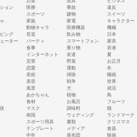
お金
道具
ビジネス
ション
医療
事故
違反
スポーツ
建物
スイーツ
ゃ
家族
家電
キャラクター
動物キャラ
医療機器
機械
ピング
音楽
飲み物
日本
ューター
パーティ
スマートフォン
家具
食事
乗り物
若者
インターネット
友達
夏
災害
野菜
お正月
恋愛
運動
冬
美術
掃除
睡眠
美容
戦争
世界
風景
犬
就活
あかちゃん
植物
鳥
食材
お風呂
フルーツ
状
マスク
調味料
猫
南国
ウェディング
ランドマーク
スポーツ用具
書類
クリスマス
テンプレート
メディア
食器
中年
座布団
映画