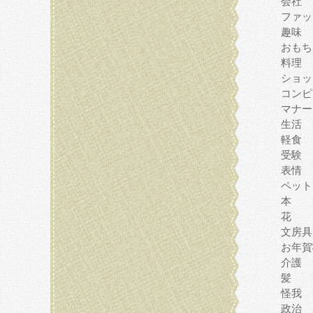
会社
ファッ
趣味
おもち
料理
ショッ
コンピ
マナー
生活
軽食
受験
表情
ペット
本
花
文房具
お年賀
介護
髪
怪我
政治