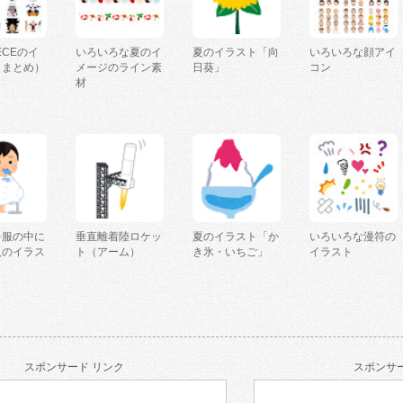
IECEのイ
いろいろな夏のイ
夏のイラスト「向
いろいろな顔アイ
（まとめ）
メージのライン素
日葵」
コン
材
を服の中に
垂直離着陸ロケッ
夏のイラスト「か
いろいろな漫符の
人のイラス
ト（アーム）
き氷・いちご」
イラスト
スポンサード リンク
スポンサー