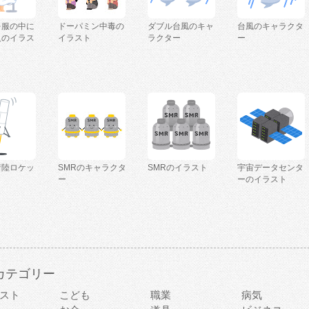
を服の中に
ドーパミン中毒の
ダブル台風のキャ
台風のキャラクタ
人のイラス
イラスト
ラクター
ー
着陸ロケッ
SMRのキャラクタ
SMRのイラスト
宇宙データセンタ
ー
ーのイラスト
カテゴリー
スト
こども
職業
病気