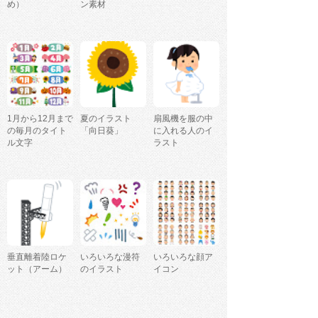
め）
ン素材
1月から12月まで
夏のイラスト
扇風機を服の中
の毎月のタイト
「向日葵」
に入れる人のイ
ル文字
ラスト
垂直離着陸ロケ
いろいろな漫符
いろいろな顔ア
ット（アーム）
のイラスト
イコン