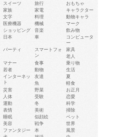
スイーツ
旅行
おもちゃ
家族
家電
キャラクター
文字
料理
動物キャラ
医療機器
機械
マーク
ショッピング
音楽
飲み物
日本
車
コンピュータ
ー
パーティ
スマートフォ
家具
ン
老人
マナー
食事
乗り物
若者
動物
生活
インターネッ
友達
夏
ト
魚
軽食
災害
野菜
お正月
人体
受験
恋愛
運動
冬
科学
表情
美術
掃除
睡眠
似顔絵
ペット
美容
戦争
世界
ファンタジー
本
風景
犬
就活
虫