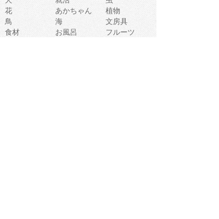
花
あかちゃん
植物
鳥
海
文房具
食材
お風呂
フルーツ
干支
お年賀状
マスク
調味料
猫
物語
介護
南国
ウェディング
ランドマーク
環境問題
髪
スポーツ用具
書類
クリスマス
夏休み
怪我
テンプレート
メディア
食器
お祭り
政治
中年
座布団
映画
メッセージ
電車
ゴミ
楽器
パン
宗教
幼稚園
エネルギー
引越し
農業
自転車
オリンピック
飾り
お寿司
POP
食べ物キャラ
ダンス
体育
梅雨
棒人間
周辺機器
メタボリック
お葬式
思い出
歯
集合