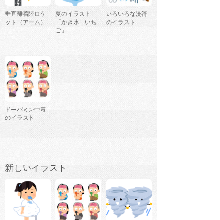
垂直離着陸ロケ
夏のイラスト
いろいろな漫符
ット（アーム）
「かき氷・いち
のイラスト
ご」
ドーパミン中毒
のイラスト
新しいイラスト