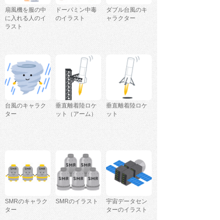
扇風機を服の中
ドーパミン中毒
ダブル台風のキ
に入れる人のイ
のイラスト
ャラクター
ラスト
台風のキャラク
垂直離着陸ロケ
垂直離着陸ロケ
ター
ット（アーム）
ット
SMRのキャラク
SMRのイラスト
宇宙データセン
ター
ターのイラスト