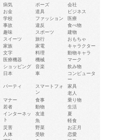
病気
ポーズ
会社
お金
道具
ビジネス
学校
ファッション
医療
事故
違反
食べ物
趣味
スポーツ
建物
スイーツ
旅行
おもちゃ
家族
家電
キャラクター
文字
料理
動物キャラ
医療機器
機械
マーク
ショッピング
音楽
飲み物
日本
車
コンピュータ
ー
パーティ
スマートフォ
家具
ン
老人
マナー
食事
乗り物
若者
動物
生活
インターネッ
友達
夏
ト
魚
軽食
災害
野菜
お正月
人体
受験
恋愛