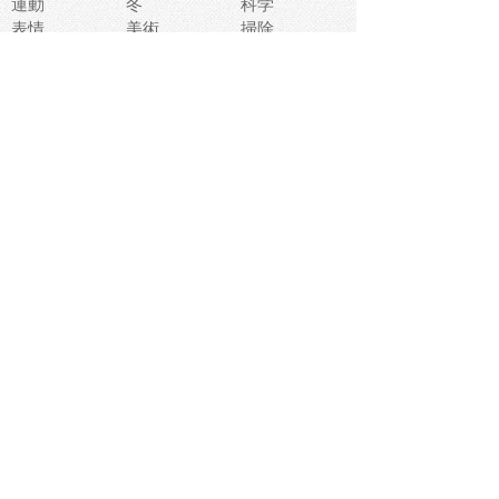
運動
冬
科学
表情
美術
掃除
睡眠
似顔絵
ペット
美容
戦争
世界
ファンタジー
本
風景
犬
就活
虫
花
あかちゃん
植物
鳥
海
文房具
食材
お風呂
フルーツ
干支
お年賀状
マスク
調味料
猫
物語
介護
南国
ウェディング
ランドマーク
環境問題
髪
スポーツ用具
書類
クリスマス
夏休み
怪我
テンプレート
メディア
食器
お祭り
政治
中年
座布団
映画
メッセージ
電車
ゴミ
楽器
パン
宗教
幼稚園
エネルギー
引越し
農業
自転車