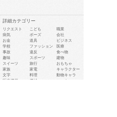
詳細カテゴリー
リクエスト
こども
職業
病気
ポーズ
会社
お金
道具
ビジネス
学校
ファッション
医療
事故
違反
食べ物
趣味
スポーツ
建物
スイーツ
旅行
おもちゃ
家族
家電
キャラクター
文字
料理
動物キャラ
医療機器
機械
マーク
ショッピング
音楽
飲み物
日本
車
コンピュータ
ー
パーティ
スマートフォ
家具
ン
老人
マナー
食事
乗り物