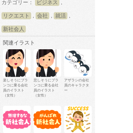
カテゴリー：
ビジネス
,
リクエスト
,
会社
,
就活
,
新社会人
関連イラスト
楽しそうにブラ
悲しそうにブラ
アザラシの会社
ンコに乗る会社
ンコに乗る会社
員のキャラクタ
員のイラスト
員のイラスト
ー
（女性）
（女性）