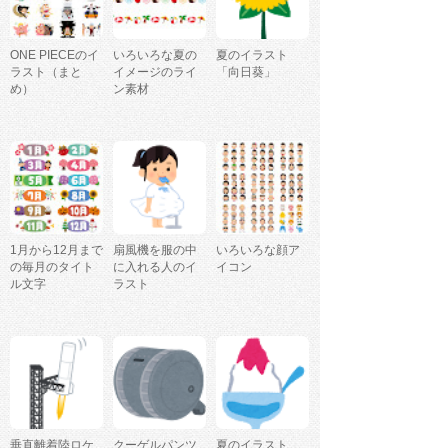
ONE PIECEのイ
いろいろな夏の
夏のイラスト
ラスト（まと
イメージのライ
「向日葵」
め）
ン素材
1月から12月まで
扇風機を服の中
いろいろな顔ア
の毎月のタイト
に入れる人のイ
イコン
ル文字
ラスト
垂直離着陸ロケ
クーゲルパンツ
夏のイラスト