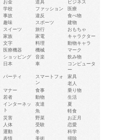
お金
道具
ビジネス
学校
ファッション
医療
事故
違反
食べ物
趣味
スポーツ
建物
スイーツ
旅行
おもちゃ
家族
家電
キャラクター
文字
料理
動物キャラ
医療機器
機械
マーク
ショッピング
音楽
飲み物
日本
車
コンピュータ
ー
パーティ
スマートフォ
家具
ン
老人
マナー
食事
乗り物
若者
動物
生活
インターネッ
友達
夏
ト
魚
軽食
災害
野菜
お正月
人体
受験
恋愛
運動
冬
科学
表情
美術
掃除