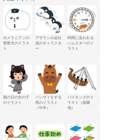
ポメラニアンの
アザラシの会社
時間に追われる
警察犬のイラス
員のキャラクタ
ハムスターのイ
ト
ー
ラスト
猫の日の女の子
バンザイをする
バイキングのイ
のイラスト
馬のイラスト
ラスト（遊園
（午年）
地）