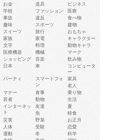
お金
道具
ビジネス
学校
ファッション
医療
事故
違反
食べ物
趣味
スポーツ
建物
スイーツ
旅行
おもちゃ
家族
家電
キャラクター
文字
料理
動物キャラ
医療機器
機械
マーク
ショッピング
音楽
飲み物
日本
車
コンピュータ
ー
パーティ
スマートフォ
家具
ン
老人
マナー
食事
乗り物
若者
動物
生活
インターネッ
友達
夏
ト
魚
軽食
災害
野菜
お正月
人体
受験
恋愛
運動
冬
科学