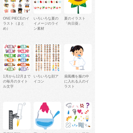
ONE PIECEのイ
いろいろな夏の
夏のイラスト
ラスト（まと
イメージのライ
「向日葵」
め）
ン素材
1月から12月まで
いろいろな顔ア
扇風機を服の中
の毎月のタイト
イコン
に入れる人のイ
ル文字
ラスト