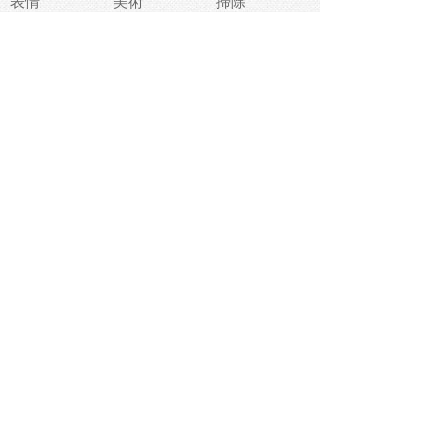
表情
美術
掃除
睡眠
似顔絵
ペット
美容
戦争
世界
ファンタジー
本
風景
犬
就活
虫
花
あかちゃん
植物
鳥
海
文房具
食材
お風呂
フルーツ
干支
お年賀状
マスク
調味料
猫
物語
介護
南国
ウェディング
ランドマーク
環境問題
髪
スポーツ用具
書類
クリスマス
夏休み
怪我
テンプレート
メディア
食器
お祭り
政治
中年
座布団
映画
メッセージ
電車
ゴミ
楽器
パン
宗教
幼稚園
エネルギー
引越し
農業
自転車
オリンピック
飾り
お寿司