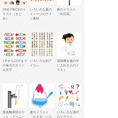
ONE PIECEのイ
いろいろな夏の
夏のイラスト
ラスト（まと
イメージのライ
「向日葵」
め）
ン素材
1月から12月まで
いろいろな顔ア
扇風機を服の中
の毎月のタイト
イコン
に入れる人のイ
ル文字
ラスト
垂直離着陸ロケ
夏のイラスト
いろいろな漫符
ット（アーム）
「かき氷・いち
のイラスト