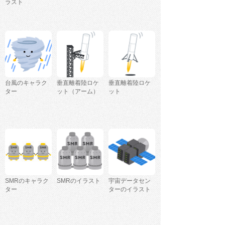
ラスト
台風のキャラク
垂直離着陸ロケ
垂直離着陸ロケ
ター
ット（アーム）
ット
SMRのキャラク
SMRのイラスト
宇宙データセン
ター
ターのイラスト