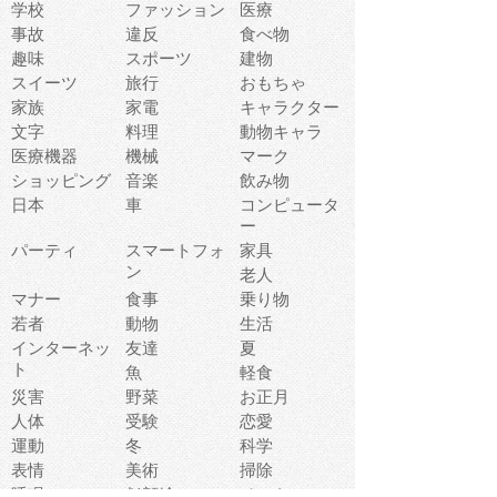
学校
ファッション
医療
事故
違反
食べ物
趣味
スポーツ
建物
スイーツ
旅行
おもちゃ
家族
家電
キャラクター
文字
料理
動物キャラ
医療機器
機械
マーク
ショッピング
音楽
飲み物
日本
車
コンピュータ
ー
パーティ
スマートフォ
家具
ン
老人
マナー
食事
乗り物
若者
動物
生活
インターネッ
友達
夏
ト
魚
軽食
災害
野菜
お正月
人体
受験
恋愛
運動
冬
科学
表情
美術
掃除
睡眠
似顔絵
ペット