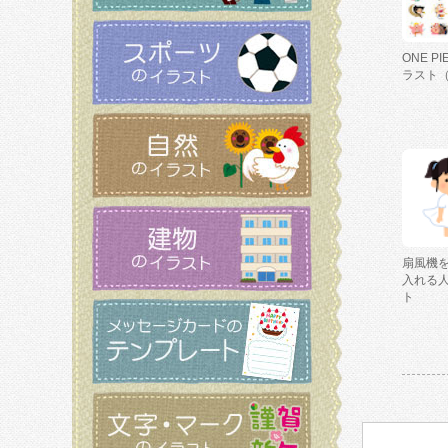
ONE P
ラスト
扇風機
入れる
ト