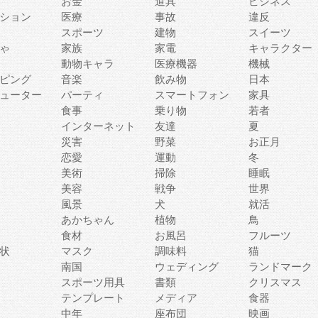
お金
道具
ビジネス
ション
医療
事故
違反
スポーツ
建物
スイーツ
ゃ
家族
家電
キャラクター
動物キャラ
医療機器
機械
ピング
音楽
飲み物
日本
ューター
パーティ
スマートフォン
家具
食事
乗り物
若者
インターネット
友達
夏
災害
野菜
お正月
恋愛
運動
冬
美術
掃除
睡眠
美容
戦争
世界
風景
犬
就活
あかちゃん
植物
鳥
食材
お風呂
フルーツ
状
マスク
調味料
猫
南国
ウェディング
ランドマーク
スポーツ用具
書類
クリスマス
テンプレート
メディア
食器
中年
座布団
映画