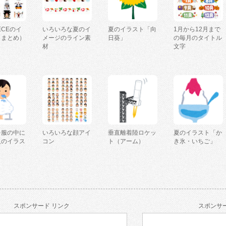
IECEのイ
いろいろな夏のイ
夏のイラスト「向
1月から12月まで
（まとめ）
メージのライン素
日葵」
の毎月のタイトル
材
文字
を服の中に
いろいろな顔アイ
垂直離着陸ロケッ
夏のイラスト「か
人のイラス
コン
ト（アーム）
き氷・いちご」
スポンサード リンク
スポンサー