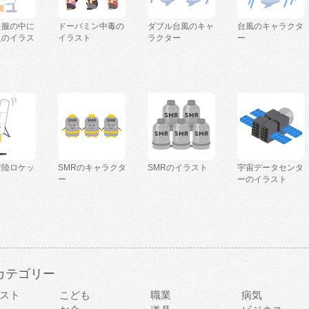
を服の中に
ドーパミン中毒の
ダブル台風のキャ
台風のキャラクタ
人のイラス
イラスト
ラクター
ー
着陸ロケッ
SMRのキャラクタ
SMRのイラスト
宇宙データセンタ
ー
ーのイラスト
カテゴリー
スト
こども
職業
病気