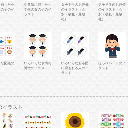
に満ちた小
やる気に満ちた小
女子学生のお辞儀
男子学生のお辞儀
男の子のイ
学生の女の子のイ
のイラスト（会
のイラスト（会
ラスト
釈・敬礼・最敬
釈・敬礼・最敬
礼）
礼）
ろな図鑑の
いろいろな表情の
いろいろなお布団
ほっぺハートのイ
ト
博士のイラスト
に埋もれる人のイ
ラスト
ラスト
のイラスト