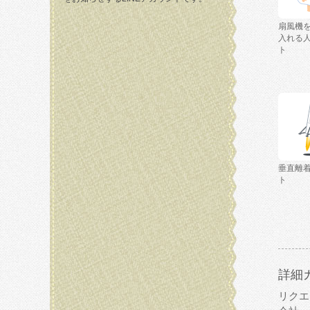
扇風機
入れる
ト
垂直離
ト
詳細
リクエ