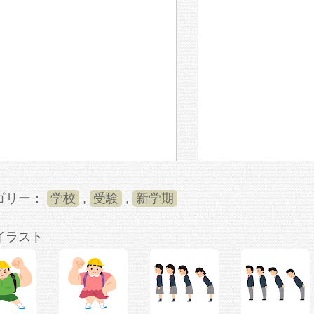
ゴリー：
学校
,
受験
,
新学期
イラスト