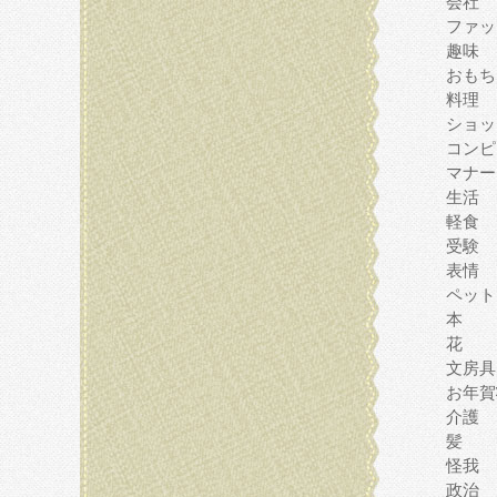
会社
ファッ
趣味
おもち
料理
ショッ
コンピ
マナー
生活
軽食
受験
表情
ペット
本
花
文房具
お年賀
介護
髪
怪我
政治