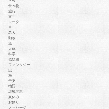
学校
食べ物
旅行
文字
マーク
車
老人
動物
魚
人体
科学
似顔絵
ファンタジー
虫
海
干支
物語
環境問題
夏休み
お祭り
メッセージ