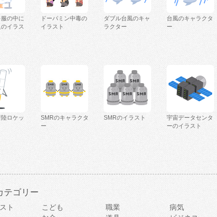
を服の中に
ドーパミン中毒の
ダブル台風のキャ
台風のキャラクタ
人のイラス
イラスト
ラクター
ー
着陸ロケッ
SMRのキャラクタ
SMRのイラスト
宇宙データセンタ
ー
ーのイラスト
カテゴリー
スト
こども
職業
病気