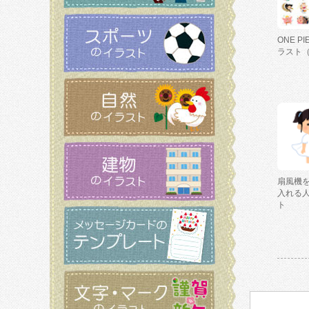
ONE P
ラスト
扇風機
入れる
ト