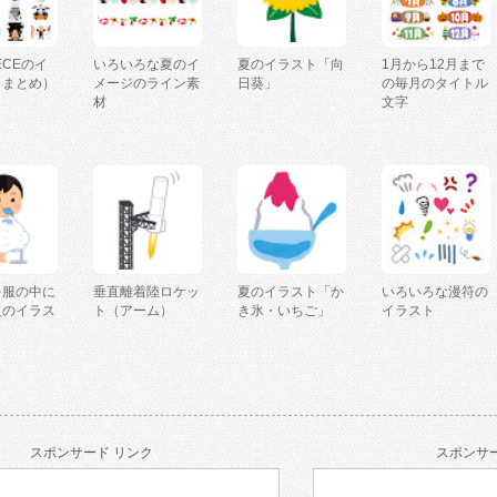
IECEのイ
いろいろな夏のイ
夏のイラスト「向
1月から12月まで
（まとめ）
メージのライン素
日葵」
の毎月のタイトル
材
文字
を服の中に
垂直離着陸ロケッ
夏のイラスト「か
いろいろな漫符の
人のイラス
ト（アーム）
き氷・いちご」
イラスト
スポンサード リンク
スポンサー