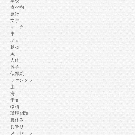
学校
食べ物
旅行
文字
マーク
車
老人
動物
魚
人体
科学
似顔絵
ファンタジー
虫
海
干支
物語
環境問題
夏休み
お祭り
メッセージ