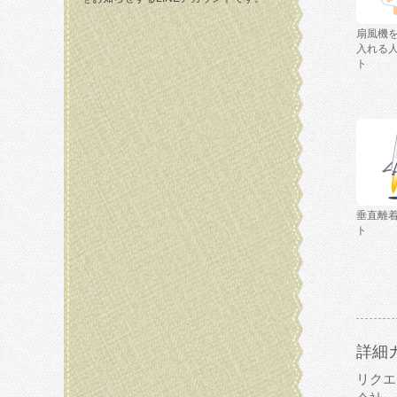
扇風機
入れる
ト
垂直離
ト
詳細
リクエ