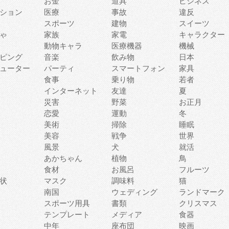
お金
道具
ビジネス
ション
医療
事故
違反
スポーツ
建物
スイーツ
ゃ
家族
家電
キャラクター
動物キャラ
医療機器
機械
ピング
音楽
飲み物
日本
ューター
パーティ
スマートフォン
家具
食事
乗り物
若者
インターネット
友達
夏
災害
野菜
お正月
恋愛
運動
冬
美術
掃除
睡眠
美容
戦争
世界
風景
犬
就活
あかちゃん
植物
鳥
食材
お風呂
フルーツ
状
マスク
調味料
猫
南国
ウェディング
ランドマーク
スポーツ用具
書類
クリスマス
テンプレート
メディア
食器
中年
座布団
映画