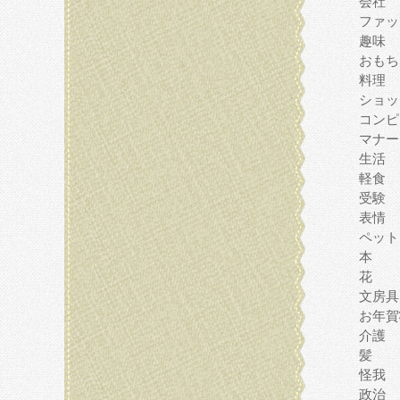
会社
ファッ
趣味
おもち
料理
ショッ
コンピ
マナー
生活
軽食
受験
表情
ペット
本
花
文房具
お年賀
介護
髪
怪我
政治