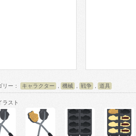
ゴリー：
キャラクター
,
機械
,
戦争
,
道具
イラスト