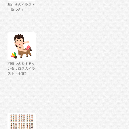
耳かきのイラスト
（綿つき）
羽根つきをするケ
ンタウロスのイラ
スト（干支）