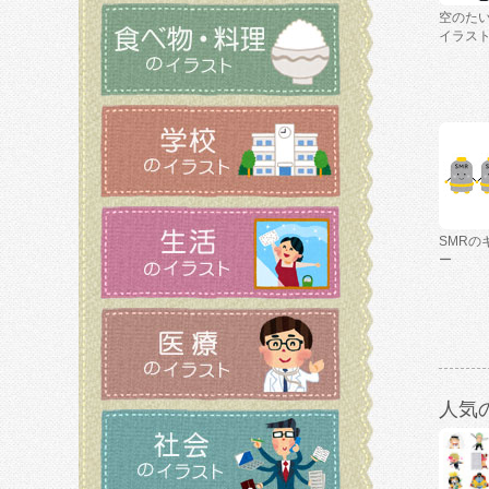
空のた
イラス
SMRの
ー
人気