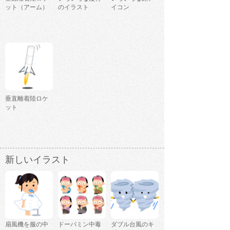
ット（アーム）
のイラスト
イコン
垂直離着陸ロケ
ット
新しいイラスト
扇風機を服の中
ドーパミン中毒
ダブル台風のキ