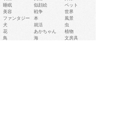
睡眠
似顔絵
ペット
美容
戦争
世界
ファンタジー
本
風景
犬
就活
虫
花
あかちゃん
植物
鳥
海
文房具
食材
お風呂
フルーツ
干支
お年賀状
マスク
調味料
猫
物語
介護
南国
ウェディング
ランドマーク
環境問題
髪
スポーツ用具
書類
クリスマス
夏休み
怪我
テンプレート
メディア
食器
お祭り
政治
中年
座布団
映画
メッセージ
電車
ゴミ
楽器
パン
宗教
幼稚園
エネルギー
引越し
農業
自転車
オリンピック
飾り
お寿司