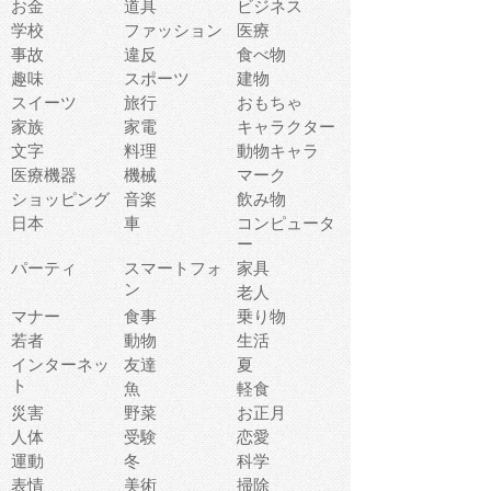
お金
道具
ビジネス
学校
ファッション
医療
事故
違反
食べ物
趣味
スポーツ
建物
スイーツ
旅行
おもちゃ
家族
家電
キャラクター
文字
料理
動物キャラ
医療機器
機械
マーク
ショッピング
音楽
飲み物
日本
車
コンピュータ
ー
パーティ
スマートフォ
家具
ン
老人
マナー
食事
乗り物
若者
動物
生活
インターネッ
友達
夏
ト
魚
軽食
災害
野菜
お正月
人体
受験
恋愛
運動
冬
科学
表情
美術
掃除