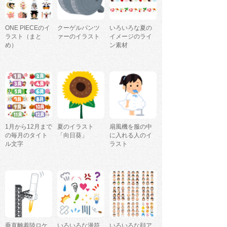
ONE PIECEのイ
クーゲルパンツ
いろいろな夏の
ラスト（まと
ァーのイラスト
イメージのライ
め）
ン素材
1月から12月まで
夏のイラスト
扇風機を服の中
の毎月のタイト
「向日葵」
に入れる人のイ
ル文字
ラスト
垂直離着陸ロケ
いろいろな漫符
いろいろな顔ア