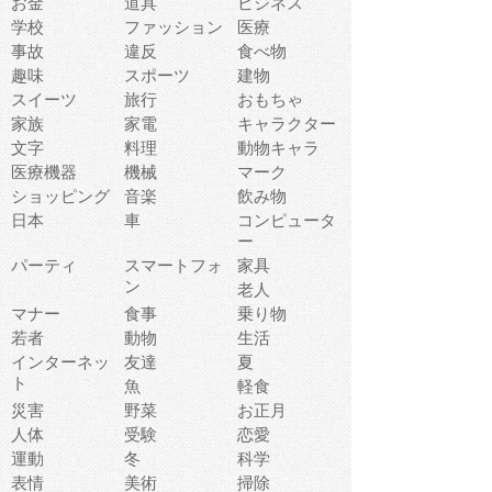
お金
道具
ビジネス
学校
ファッション
医療
事故
違反
食べ物
趣味
スポーツ
建物
スイーツ
旅行
おもちゃ
家族
家電
キャラクター
文字
料理
動物キャラ
医療機器
機械
マーク
ショッピング
音楽
飲み物
日本
車
コンピュータ
ー
パーティ
スマートフォ
家具
ン
老人
マナー
食事
乗り物
若者
動物
生活
インターネッ
友達
夏
ト
魚
軽食
災害
野菜
お正月
人体
受験
恋愛
運動
冬
科学
表情
美術
掃除