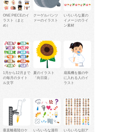
ONE PIECEのイ
クーゲルパンツ
いろいろな夏の
ラスト（まと
ァーのイラスト
イメージのライ
め）
ン素材
1月から12月まで
夏のイラスト
扇風機を服の中
の毎月のタイト
「向日葵」
に入れる人のイ
ル文字
ラスト
垂直離着陸ロケ
いろいろな漫符
いろいろな顔ア