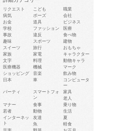
詳細カテゴリー
リクエスト
こども
職業
病気
ポーズ
会社
お金
道具
ビジネス
学校
ファッション
医療
事故
違反
食べ物
趣味
スポーツ
建物
スイーツ
旅行
おもちゃ
家族
家電
キャラクター
文字
料理
動物キャラ
医療機器
機械
マーク
ショッピング
音楽
飲み物
日本
車
コンピュータ
ー
パーティ
スマートフォ
家具
ン
老人
マナー
食事
乗り物
若者
動物
生活
インターネッ
友達
夏
ト
魚
軽食
災害
野菜
お正月