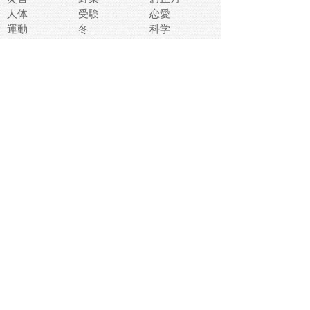
人体
受験
恋愛
運動
冬
科学
表情
美術
掃除
睡眠
似顔絵
ペット
美容
戦争
世界
ファンタジー
本
風景
犬
就活
虫
花
あかちゃん
植物
鳥
海
文房具
食材
お風呂
フルーツ
干支
お年賀状
マスク
調味料
猫
物語
介護
南国
ウェディング
ランドマーク
環境問題
髪
スポーツ用具
書類
クリスマス
夏休み
怪我
テンプレート
メディア
食器
お祭り
政治
中年
座布団
映画
メッセージ
電車
ゴミ
楽器
パン