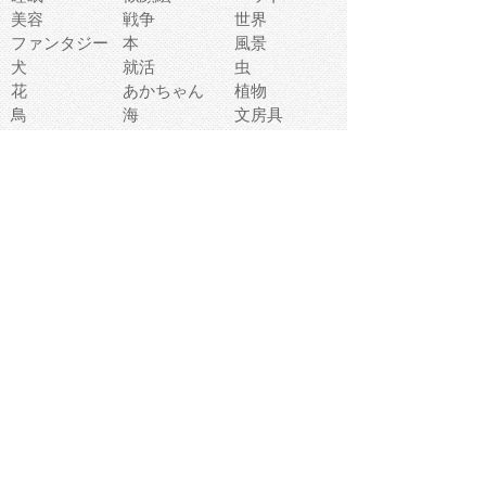
美容
戦争
世界
ファンタジー
本
風景
犬
就活
虫
花
あかちゃん
植物
鳥
海
文房具
食材
お風呂
フルーツ
干支
お年賀状
マスク
調味料
猫
物語
介護
南国
ウェディング
ランドマーク
環境問題
髪
スポーツ用具
書類
クリスマス
夏休み
怪我
テンプレート
メディア
食器
お祭り
政治
中年
座布団
映画
メッセージ
電車
ゴミ
楽器
パン
宗教
幼稚園
エネルギー
引越し
農業
自転車
オリンピック
飾り
お寿司
POP
食べ物キャラ
ダンス