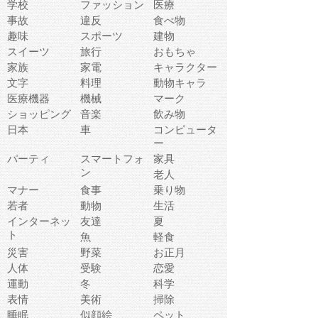
学校
ファッション
医療
事故
違反
食べ物
趣味
スポーツ
建物
スイーツ
旅行
おもちゃ
家族
家電
キャラクター
文字
料理
動物キャラ
医療機器
機械
マーク
ショッピング
音楽
飲み物
日本
車
コンピュータ
ー
パーティ
スマートフォ
家具
ン
老人
マナー
食事
乗り物
若者
動物
生活
インターネッ
友達
夏
ト
魚
軽食
災害
野菜
お正月
人体
受験
恋愛
運動
冬
科学
表情
美術
掃除
睡眠
似顔絵
ペット