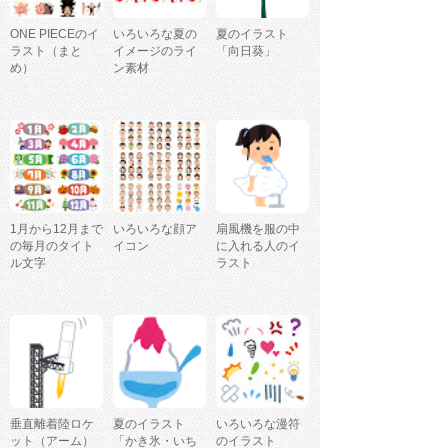
ONE PIECEのイ
いろいろな夏の
夏のイラスト
ラスト（まと
イメージのライ
「向日葵」
め）
ン素材
1月から12月まで
いろいろな顔ア
扇風機を服の中
の毎月のタイト
イコン
に入れる人のイ
ル文字
ラスト
垂直離着陸ロケ
夏のイラスト
いろいろな漫符
ット（アーム）
「かき氷・いち
のイラスト