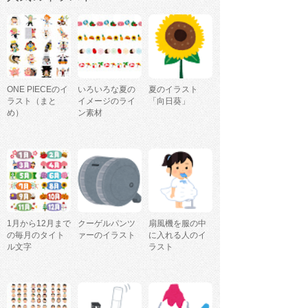
ONE PIECEのイ
いろいろな夏の
夏のイラスト
ラスト（まと
イメージのライ
「向日葵」
め）
ン素材
1月から12月まで
クーゲルパンツ
扇風機を服の中
の毎月のタイト
ァーのイラスト
に入れる人のイ
ル文字
ラスト