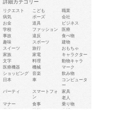
詳細カテゴリー
リクエスト
こども
職業
病気
ポーズ
会社
お金
道具
ビジネス
学校
ファッション
医療
事故
違反
食べ物
趣味
スポーツ
建物
スイーツ
旅行
おもちゃ
家族
家電
キャラクター
文字
料理
動物キャラ
医療機器
機械
マーク
ショッピング
音楽
飲み物
日本
車
コンピュータ
ー
パーティ
スマートフォ
家具
ン
老人
マナー
食事
乗り物
若者
動物
生活
インターネッ
友達
夏
ト
魚
軽食