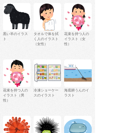
黒い羊のイラス
タオルで体を拭
花束を持つ人の
ト
く人のイラスト
イラスト（女
（女性）
性）
花束を持つ人の
冷凍ショーケー
海底耕うんのイ
イラスト（男
スのイラスト
ラスト
性）