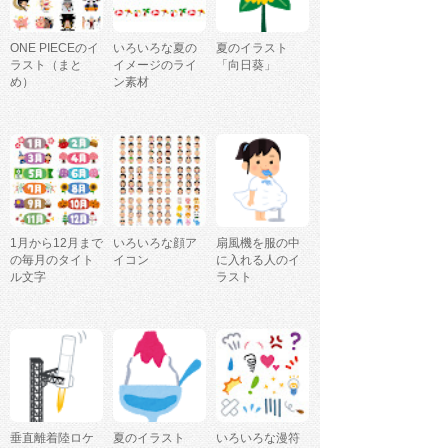
ONE PIECEのイ
いろいろな夏の
夏のイラスト
ラスト（まと
イメージのライ
「向日葵」
め）
ン素材
1月から12月まで
いろいろな顔ア
扇風機を服の中
の毎月のタイト
イコン
に入れる人のイ
ル文字
ラスト
垂直離着陸ロケ
夏のイラスト
いろいろな漫符