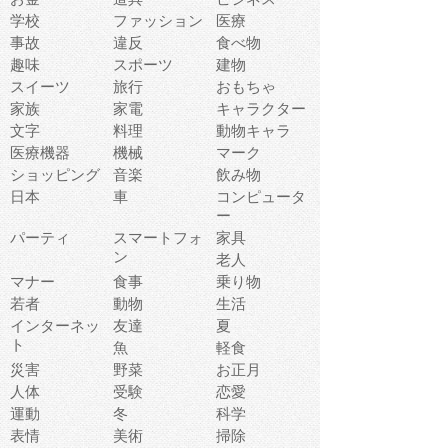
学校
ファッション
医療
事故
違反
食べ物
趣味
スポーツ
建物
スイーツ
旅行
おもちゃ
家族
家電
キャラクター
文字
料理
動物キャラ
医療機器
機械
マーク
ショッピング
音楽
飲み物
日本
車
コンピュータ
ー
パーティ
スマートフォ
家具
ン
老人
マナー
食事
乗り物
若者
動物
生活
インターネッ
友達
夏
ト
魚
軽食
災害
野菜
お正月
人体
受験
恋愛
運動
冬
科学
表情
美術
掃除