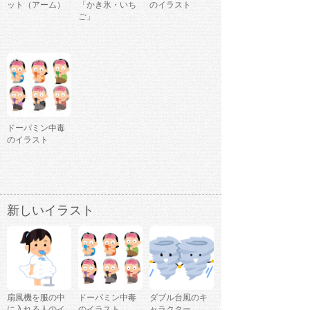
ット（アーム）
「かき氷・いち
のイラスト
ご」
ドーパミン中毒
のイラスト
新しいイラスト
扇風機を服の中
ドーパミン中毒
ダブル台風のキ
に入れる人のイ
のイラスト
ャラクター