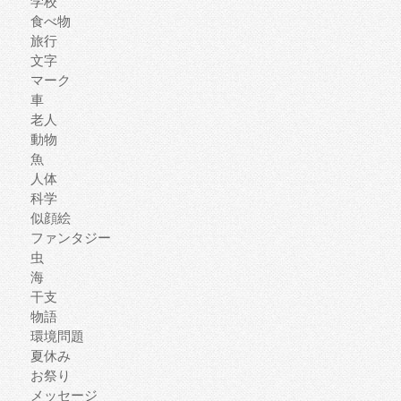
学校
食べ物
旅行
文字
マーク
車
老人
動物
魚
人体
科学
似顔絵
ファンタジー
虫
海
干支
物語
環境問題
夏休み
お祭り
メッセージ