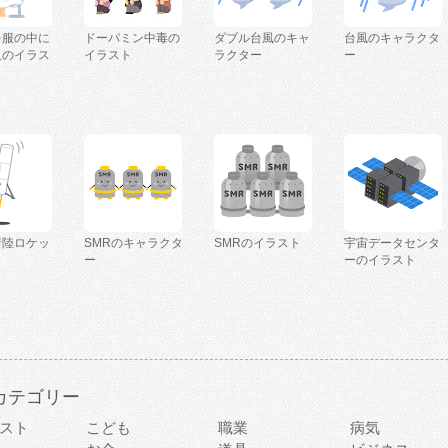
を服の中に
ドーパミン中毒の
ダブル台風のキャ
台風のキャラクタ
人のイラス
イラスト
ラクター
ー
着陸ロケッ
SMRのキャラクタ
SMRのイラスト
宇宙データセンタ
ー
ーのイラスト
カテゴリー
スト
こども
職業
病気