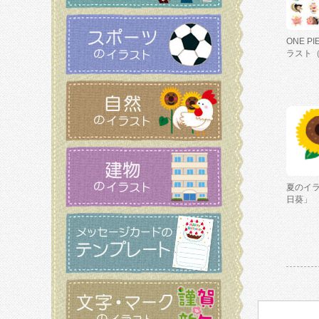
ONE P
ラスト
夏のイ
日葵」