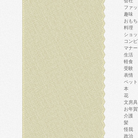
会社
ファッ
趣味
おもち
料理
ショッ
コンピ
マナー
生活
軽食
受験
表情
ペット
本
花
文房具
お年賀
介護
髪
怪我
政治