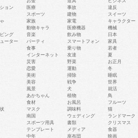
お金
道具
ビジネス
ション
医療
事故
違反
スポーツ
建物
スイーツ
ゃ
家族
家電
キャラクター
動物キャラ
医療機器
機械
ピング
音楽
飲み物
日本
ューター
パーティ
スマートフォン
家具
食事
乗り物
若者
インターネット
友達
夏
災害
野菜
お正月
恋愛
運動
冬
美術
掃除
睡眠
美容
戦争
世界
風景
犬
就活
あかちゃん
植物
鳥
食材
お風呂
フルーツ
状
マスク
調味料
猫
南国
ウェディング
ランドマーク
スポーツ用具
書類
クリスマス
テンプレート
メディア
食器
中年
座布団
映画