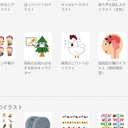
求めるシグ
ほっぺハートのイ
ギャルピースのイ
後ろ手を組む人の
イラスト
ラスト
ラスト
イラスト（女性）
ミン中毒の
花粉のお知らせを
病気のニワトリの
認知症の脳のイラ
ト
する杉のキャラク
イラスト
スト（前頭側頭
ター
型）
のイラスト