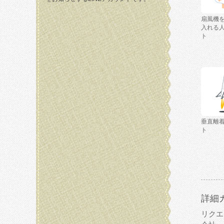
扇風機
入れる
ト
垂直離
ト
詳細
リクエ