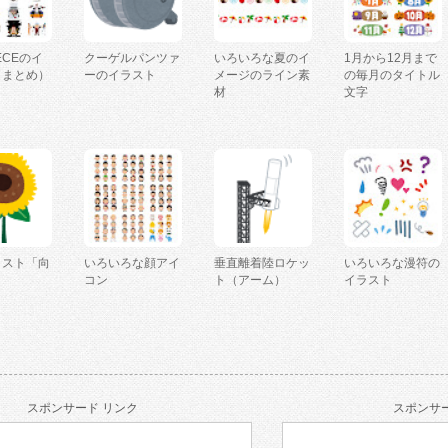
IECEのイ
クーゲルパンツァ
いろいろな夏のイ
1月から12月まで
（まとめ）
ーのイラスト
メージのライン素
の毎月のタイトル
材
文字
ラスト「向
いろいろな顔アイ
垂直離着陸ロケッ
いろいろな漫符の
コン
ト（アーム）
イラスト
スポンサード リンク
スポンサー