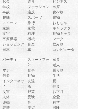
お金
道具
ビジネス
学校
ファッション
医療
事故
違反
食べ物
趣味
スポーツ
建物
スイーツ
旅行
おもちゃ
家族
家電
キャラクター
文字
料理
動物キャラ
医療機器
機械
マーク
ショッピング
音楽
飲み物
日本
車
コンピュータ
ー
パーティ
スマートフォ
家具
ン
老人
マナー
食事
乗り物
若者
動物
生活
インターネッ
友達
夏
ト
魚
軽食
災害
野菜
お正月
人体
受験
恋愛
運動
冬
科学
表情
美術
掃除