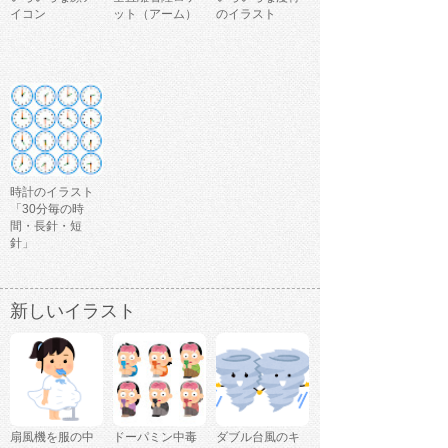
イコン
ット（アーム）
のイラスト
時計のイラスト
「30分毎の時
間・長針・短
針」
新しいイラスト
扇風機を服の中
ドーパミン中毒
ダブル台風のキ