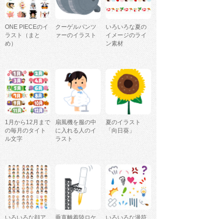
ONE PIECEのイ
クーゲルパンツ
いろいろな夏の
ラスト（まと
ァーのイラスト
イメージのライ
め）
ン素材
1月から12月まで
扇風機を服の中
夏のイラスト
の毎月のタイト
に入れる人のイ
「向日葵」
ル文字
ラスト
いろいろな顔ア
垂直離着陸ロケ
いろいろな漫符