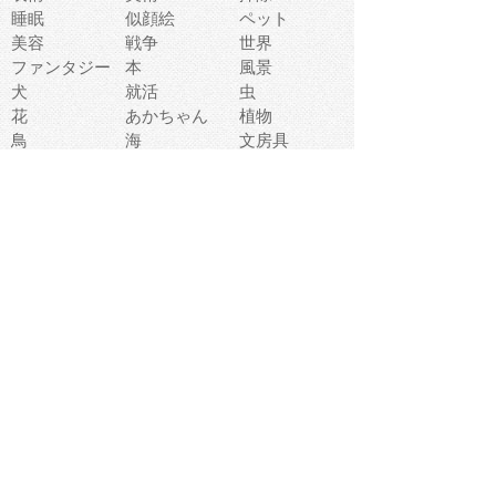
睡眠
似顔絵
ペット
美容
戦争
世界
ファンタジー
本
風景
犬
就活
虫
花
あかちゃん
植物
鳥
海
文房具
食材
お風呂
フルーツ
干支
お年賀状
マスク
調味料
猫
物語
介護
南国
ウェディング
ランドマーク
環境問題
髪
スポーツ用具
書類
クリスマス
夏休み
怪我
テンプレート
メディア
食器
お祭り
政治
中年
座布団
映画
メッセージ
電車
ゴミ
楽器
パン
宗教
幼稚園
エネルギー
引越し
農業
自転車
オリンピック
飾り
お寿司