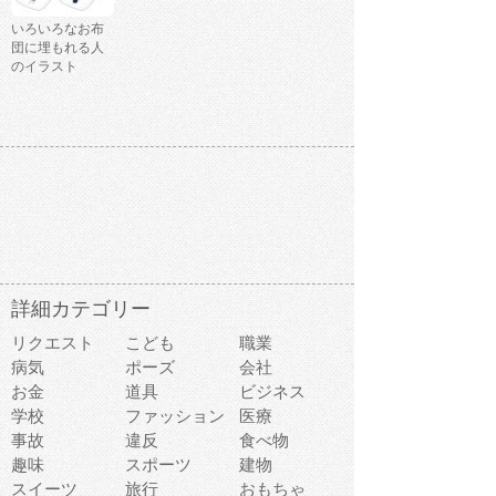
いろいろなお布
団に埋もれる人
のイラスト
詳細カテゴリー
リクエスト
こども
職業
病気
ポーズ
会社
お金
道具
ビジネス
学校
ファッション
医療
事故
違反
食べ物
趣味
スポーツ
建物
スイーツ
旅行
おもちゃ