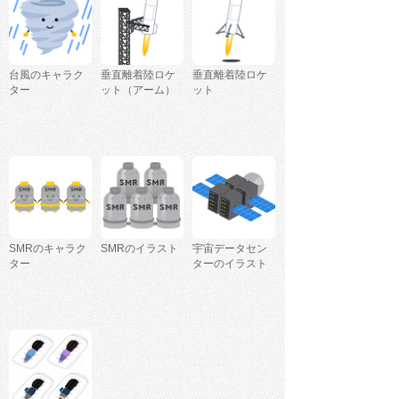
台風のキャラク
垂直離着陸ロケ
垂直離着陸ロケ
ター
ット（アーム）
ット
SMRのキャラク
SMRのイラスト
宇宙データセン
ター
ターのイラスト