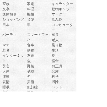
家族
家電
キャラクター
文字
料理
動物キャラ
医療機器
機械
マーク
ショッピング
音楽
飲み物
日本
車
コンピュータ
ー
パーティ
スマートフォ
家具
ン
老人
マナー
食事
乗り物
若者
動物
生活
インターネッ
友達
夏
ト
魚
軽食
災害
野菜
お正月
人体
受験
恋愛
運動
冬
科学
表情
美術
掃除
睡眠
似顔絵
ペット
美容
戦争
世界
ファンタジー
本
風景
犬
就活
虫