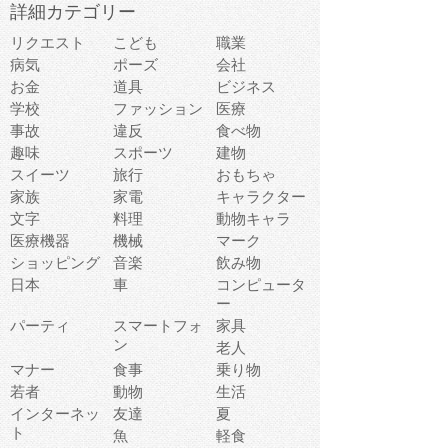
詳細カテゴリー
リクエスト
こども
職業
病気
ポーズ
会社
お金
道具
ビジネス
学校
ファッション
医療
事故
違反
食べ物
趣味
スポーツ
建物
スイーツ
旅行
おもちゃ
家族
家電
キャラクター
文字
料理
動物キャラ
医療機器
機械
マーク
ショッピング
音楽
飲み物
日本
車
コンピュータ
ー
パーティ
スマートフォ
家具
ン
老人
マナー
食事
乗り物
若者
動物
生活
インターネッ
友達
夏
ト
魚
軽食