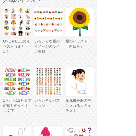
人気のイラスト
ONE PIECEのイ
いろいろな夏の
夏のイラスト
ラスト（まと
イメージのライ
「向日葵」
め）
ン素材
1月から12月まで
いろいろな顔ア
扇風機を服の中
の毎月のタイト
イコン
に入れる人のイ
ル文字
ラスト