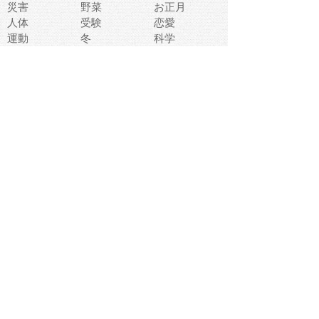
災害
野菜
お正月
人体
受験
恋愛
運動
冬
科学
表情
美術
掃除
睡眠
似顔絵
ペット
美容
戦争
世界
ファンタジー
本
風景
犬
就活
虫
花
あかちゃん
植物
鳥
海
文房具
食材
お風呂
フルーツ
干支
お年賀状
マスク
調味料
猫
物語
介護
南国
ウェディング
ランドマーク
環境問題
髪
スポーツ用具
書類
クリスマス
夏休み
怪我
テンプレート
メディア
食器
お祭り
政治
中年
座布団
映画
メッセージ
電車