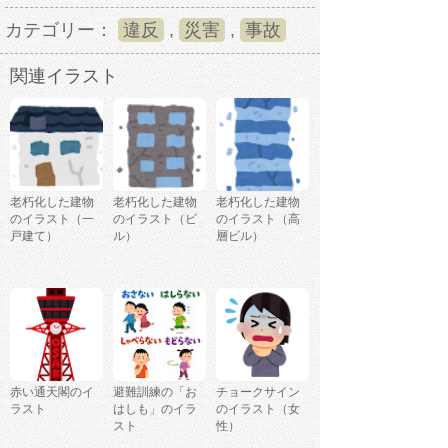
カテゴリー：
違反
,
災害
,
事故
関連イラスト
老朽化した建物
老朽化した建物
老朽化した建物
のイラスト（一
のイラスト（ビ
のイラスト（高
戸建て）
ル）
層ビル）
赤い通天閣のイ
避難訓練の「お
チョークサイン
ラスト
はしも」のイラ
のイラスト（女
スト
性）