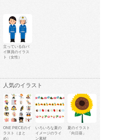
立っている白バ
イ隊員のイラス
ト（女性）
人気のイラスト
ONE PIECEのイ
いろいろな夏の
夏のイラスト
ラスト（まと
イメージのライ
「向日葵」
め）
ン素材