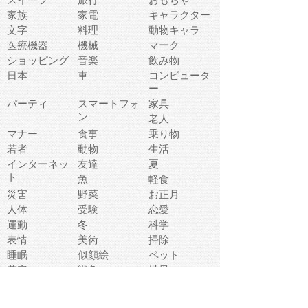
家族
家電
キャラクター
文字
料理
動物キャラ
医療機器
機械
マーク
ショッピング
音楽
飲み物
日本
車
コンピュータ
ー
パーティ
スマートフォ
家具
ン
老人
マナー
食事
乗り物
若者
動物
生活
インターネッ
友達
夏
ト
魚
軽食
災害
野菜
お正月
人体
受験
恋愛
運動
冬
科学
表情
美術
掃除
睡眠
似顔絵
ペット
美容
戦争
世界
ファンタジー
本
風景
犬
就活
虫