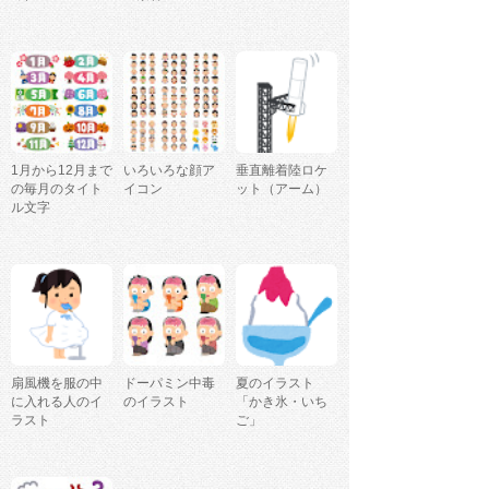
1月から12月まで
いろいろな顔ア
垂直離着陸ロケ
の毎月のタイト
イコン
ット（アーム）
ル文字
扇風機を服の中
ドーパミン中毒
夏のイラスト
に入れる人のイ
のイラスト
「かき氷・いち
ラスト
ご」