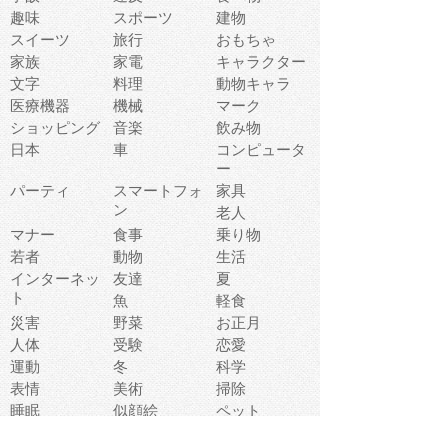
趣味
スポーツ
建物
スイーツ
旅行
おもちゃ
家族
家電
キャラクター
文字
料理
動物キャラ
医療機器
機械
マーク
ショッピング
音楽
飲み物
日本
車
コンピュータ
ー
パーティ
スマートフォ
家具
ン
老人
マナー
食事
乗り物
若者
動物
生活
インターネッ
友達
夏
ト
魚
軽食
災害
野菜
お正月
人体
受験
恋愛
運動
冬
科学
表情
美術
掃除
睡眠
似顔絵
ペット
美容
戦争
世界