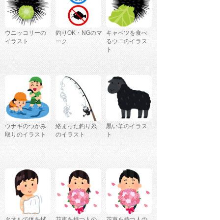
ウニッコリーの
釣りOK・NGのマ
キャベツを食べ
イラスト
ーク
るウニのイラス
ト
ウナギのつかみ
絡まった釣り糸
黒い羊のイラス
取りのイラスト
のイラスト
ト
タオルで体を拭
花束を持つ人の
花束を持つ人の