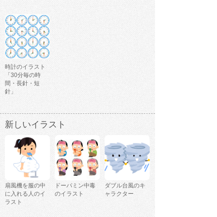
時計のイラスト
「30分毎の時
間・長針・短
針」
新しいイラスト
扇風機を服の中
ドーパミン中毒
ダブル台風のキ
に入れる人のイ
のイラスト
ャラクター
ラスト