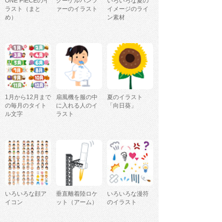
ONE PIECEのイ
クーゲルパンツ
いろいろな夏の
ラスト（まと
ァーのイラスト
イメージのライ
め）
ン素材
1月から12月まで
扇風機を服の中
夏のイラスト
の毎月のタイト
に入れる人のイ
「向日葵」
ル文字
ラスト
いろいろな顔ア
垂直離着陸ロケ
いろいろな漫符
イコン
ット（アーム）
のイラスト