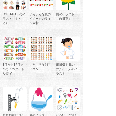
ONE PIECEのイ
いろいろな夏の
夏のイラスト
ラスト（まと
イメージのライ
「向日葵」
め）
ン素材
1月から12月まで
いろいろな顔ア
扇風機を服の中
の毎月のタイト
イコン
に入れる人のイ
ル文字
ラスト
垂直離着陸ロケ
夏のイラスト
いろいろな漫符