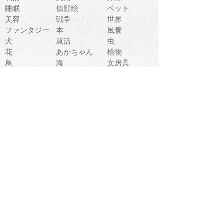
睡眠
似顔絵
ペット
美容
戦争
世界
ファンタジー
本
風景
犬
就活
虫
花
あかちゃん
植物
鳥
海
文房具
食材
お風呂
フルーツ
干支
お年賀状
マスク
調味料
猫
物語
介護
南国
ウェディング
ランドマーク
環境問題
髪
スポーツ用具
書類
クリスマス
夏休み
怪我
テンプレート
メディア
食器
お祭り
政治
中年
座布団
映画
メッセージ
電車
ゴミ
楽器
パン
宗教
幼稚園
エネルギー
引越し
農業
自転車
オリンピック
飾り
お寿司