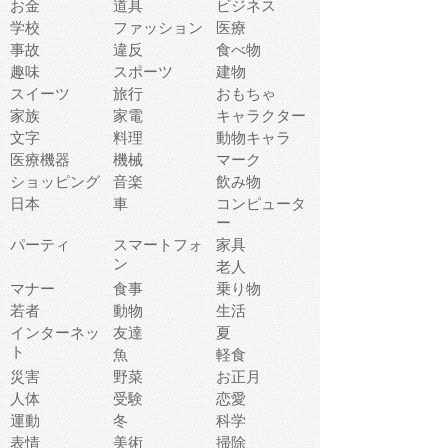
お金
道具
ビジネス
学校
ファッション
医療
事故
違反
食べ物
趣味
スポーツ
建物
スイーツ
旅行
おもちゃ
家族
家電
キャラクター
文字
料理
動物キャラ
医療機器
機械
マーク
ショッピング
音楽
飲み物
日本
車
コンピュータ
ー
パーティ
スマートフォ
家具
ン
老人
マナー
食事
乗り物
若者
動物
生活
インターネッ
友達
夏
ト
魚
軽食
災害
野菜
お正月
人体
受験
恋愛
運動
冬
科学
表情
美術
掃除