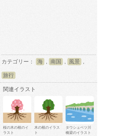
カテゴリー：
海
,
南国
,
風景
,
旅行
関連イラスト
桜の木の根のイ
木の根のイラス
タウシュベツ川
ラスト
ト
橋梁のイラスト