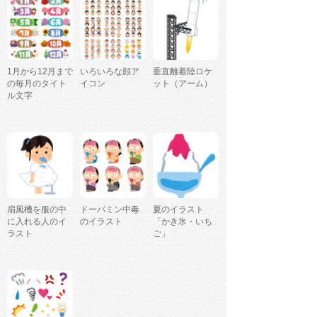
1月から12月まで
いろいろな顔ア
垂直離着陸ロケ
の毎月のタイト
イコン
ット（アーム）
ル文字
扇風機を服の中
ドーパミン中毒
夏のイラスト
に入れる人のイ
のイラスト
「かき氷・いち
ラスト
ご」