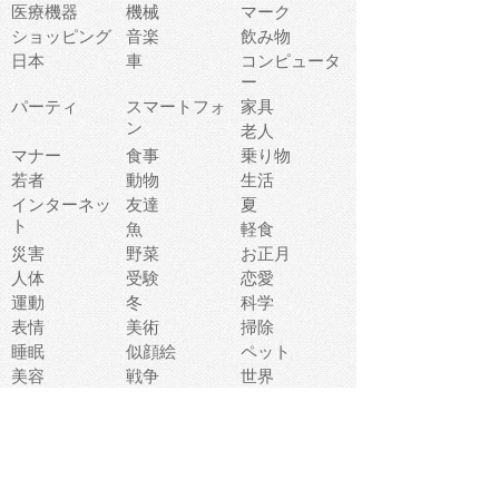
医療機器
機械
マーク
ショッピング
音楽
飲み物
日本
車
コンピュータ
ー
パーティ
スマートフォ
家具
ン
老人
マナー
食事
乗り物
若者
動物
生活
インターネッ
友達
夏
ト
魚
軽食
災害
野菜
お正月
人体
受験
恋愛
運動
冬
科学
表情
美術
掃除
睡眠
似顔絵
ペット
美容
戦争
世界
ファンタジー
本
風景
犬
就活
虫
花
あかちゃん
植物
鳥
海
文房具
食材
お風呂
フルーツ