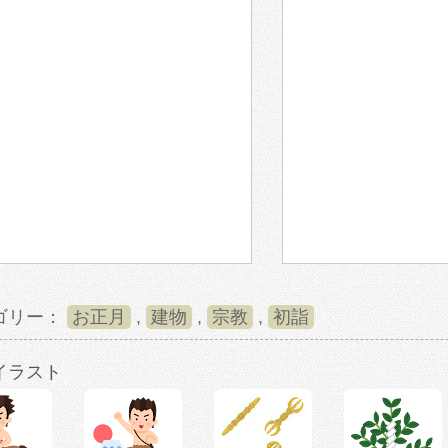
ゴリー：
お正月
,
建物
,
宗教
,
初詣
イラスト