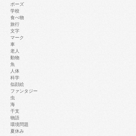
ポーズ
学校
食べ物
旅行
文字
マーク
車
老人
動物
魚
人体
科学
似顔絵
ファンタジー
虫
海
干支
物語
環境問題
夏休み