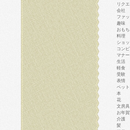
リクエ
会社
ファッ
趣味
おもち
料理
ショッ
コンピ
マナー
生活
軽食
受験
表情
ペット
本
花
文房具
お年賀
介護
髪