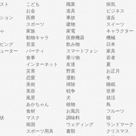
スト
こども
職業
病気
お金
道具
ビジネス
ション
医療
事故
違反
スポーツ
建物
スイーツ
ゃ
家族
家電
キャラクター
動物キャラ
医療機器
機械
ピング
音楽
飲み物
日本
ューター
パーティ
スマートフォン
家具
食事
乗り物
若者
インターネット
友達
夏
災害
野菜
お正月
恋愛
運動
冬
美術
掃除
睡眠
美容
戦争
世界
風景
犬
就活
あかちゃん
植物
鳥
食材
お風呂
フルーツ
状
マスク
調味料
猫
南国
ウェディング
ランドマーク
スポーツ用具
書類
クリスマス