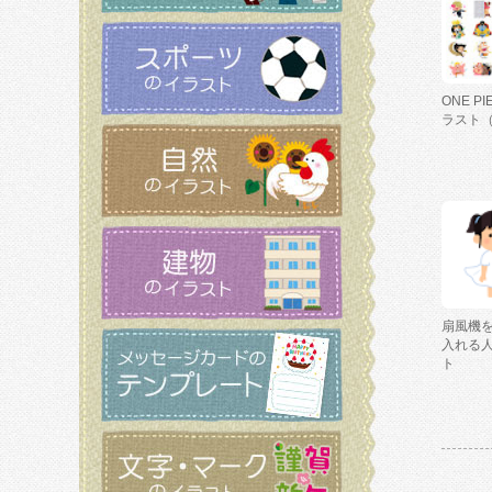
ONE P
ラスト
扇風機
入れる
ト