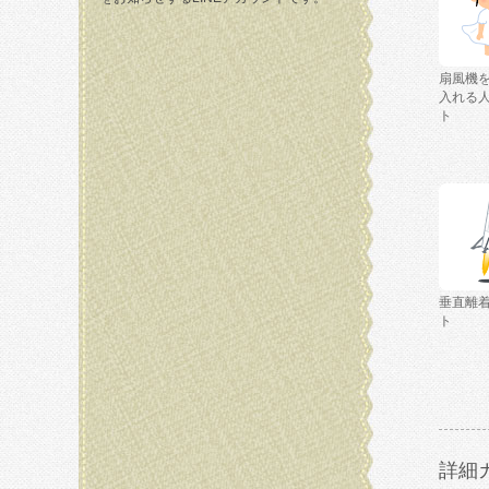
扇風機
入れる
ト
垂直離
ト
詳細