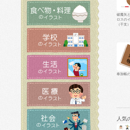
破魔矢
ロスの
（干支
奉加帳
人気