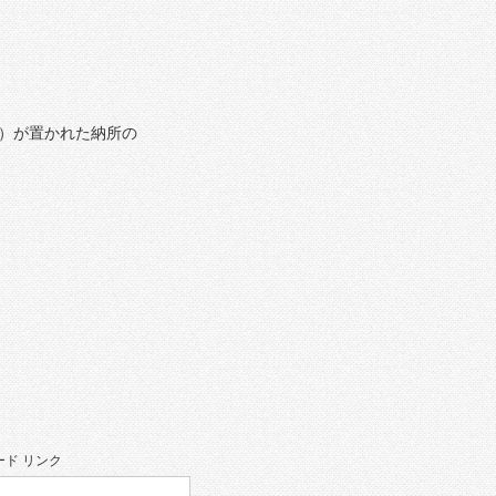
）が置かれた納所の
ド リンク