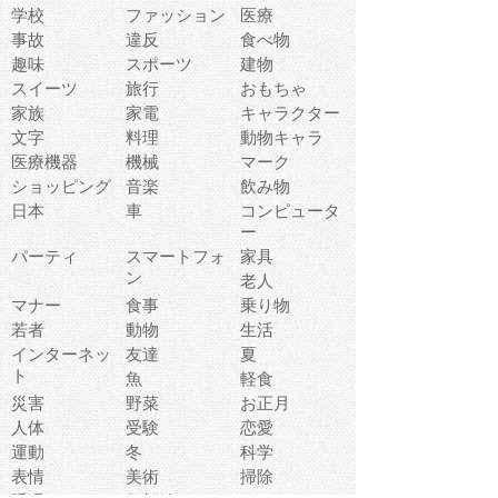
学校
ファッション
医療
事故
違反
食べ物
趣味
スポーツ
建物
スイーツ
旅行
おもちゃ
家族
家電
キャラクター
文字
料理
動物キャラ
医療機器
機械
マーク
ショッピング
音楽
飲み物
日本
車
コンピュータ
ー
パーティ
スマートフォ
家具
ン
老人
マナー
食事
乗り物
若者
動物
生活
インターネッ
友達
夏
ト
魚
軽食
災害
野菜
お正月
人体
受験
恋愛
運動
冬
科学
表情
美術
掃除