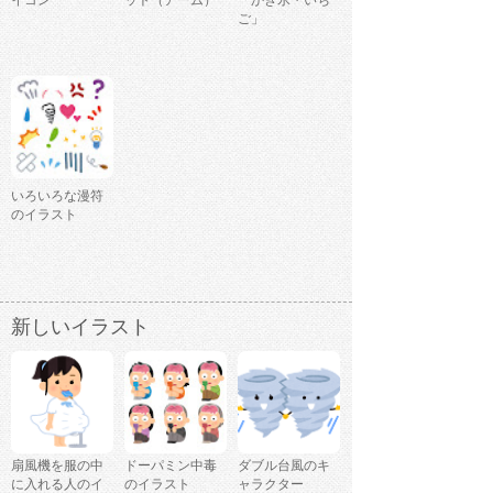
イコン
ット（アーム）
「かき氷・いち
ご」
いろいろな漫符
のイラスト
新しいイラスト
扇風機を服の中
ドーパミン中毒
ダブル台風のキ
に入れる人のイ
のイラスト
ャラクター