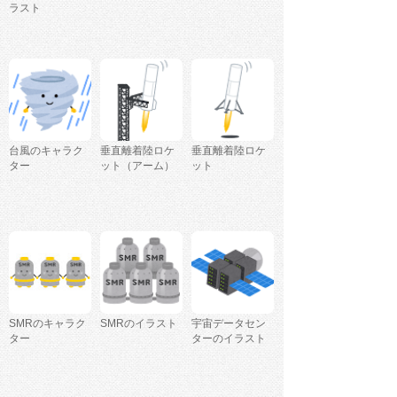
ラスト
台風のキャラク
垂直離着陸ロケ
垂直離着陸ロケ
ター
ット（アーム）
ット
SMRのキャラク
SMRのイラスト
宇宙データセン
ター
ターのイラスト