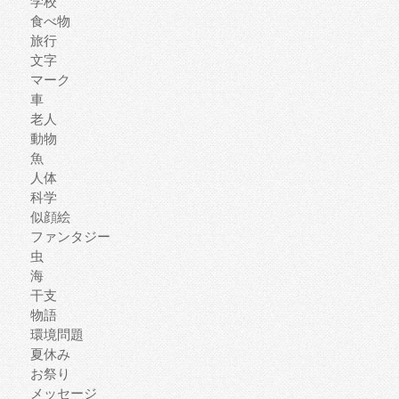
学校
食べ物
旅行
文字
マーク
車
老人
動物
魚
人体
科学
似顔絵
ファンタジー
虫
海
干支
物語
環境問題
夏休み
お祭り
メッセージ