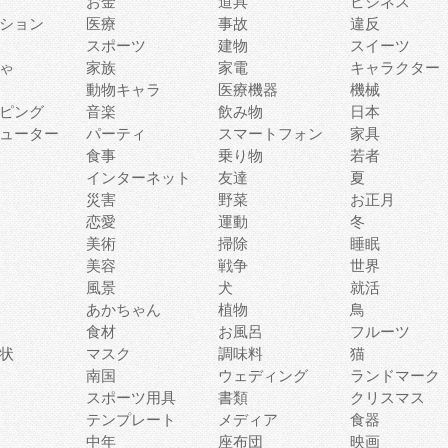
お金
道具
ビジネス
ション
医療
事故
違反
スポーツ
建物
スイーツ
ゃ
家族
家電
キャラクター
動物キャラ
医療機器
機械
ピング
音楽
飲み物
日本
ューター
パーティ
スマートフォン
家具
食事
乗り物
若者
インターネット
友達
夏
災害
野菜
お正月
恋愛
運動
冬
美術
掃除
睡眠
美容
戦争
世界
風景
犬
就活
あかちゃん
植物
鳥
食材
お風呂
フルーツ
状
マスク
調味料
猫
南国
ウェディング
ランドマーク
スポーツ用具
書類
クリスマス
テンプレート
メディア
食器
中年
座布団
映画