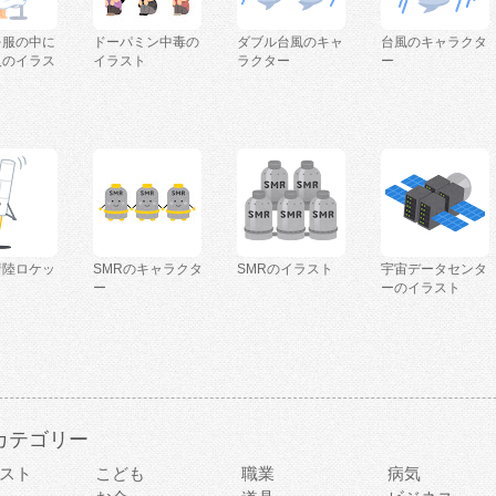
を服の中に
ドーパミン中毒の
ダブル台風のキャ
台風のキャラクタ
人のイラス
イラスト
ラクター
ー
着陸ロケッ
SMRのキャラクタ
SMRのイラスト
宇宙データセンタ
ー
ーのイラスト
カテゴリー
スト
こども
職業
病気