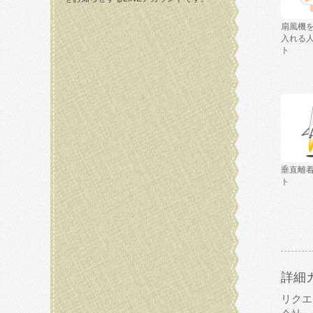
扇風機
入れる
ト
垂直離
ト
詳細
リクエ