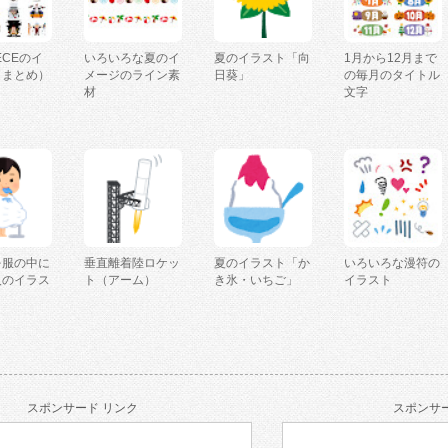
IECEのイ
いろいろな夏のイ
夏のイラスト「向
1月から12月まで
（まとめ）
メージのライン素
日葵」
の毎月のタイトル
材
文字
を服の中に
垂直離着陸ロケッ
夏のイラスト「か
いろいろな漫符の
人のイラス
ト（アーム）
き氷・いちご」
イラスト
スポンサード リンク
スポンサー