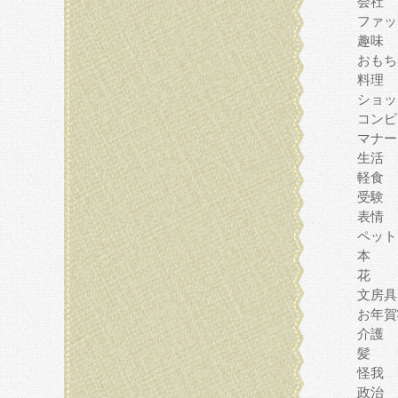
会社
ファッ
趣味
おもち
料理
ショッ
コンピ
マナー
生活
軽食
受験
表情
ペット
本
花
文房具
お年賀
介護
髪
怪我
政治