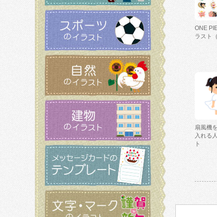
ONE P
ラスト
扇風機
入れる
ト