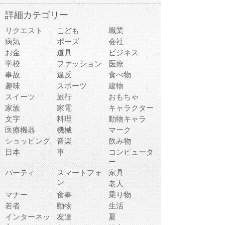
詳細カテゴリー
リクエスト
こども
職業
病気
ポーズ
会社
お金
道具
ビジネス
学校
ファッション
医療
事故
違反
食べ物
趣味
スポーツ
建物
スイーツ
旅行
おもちゃ
家族
家電
キャラクター
文字
料理
動物キャラ
医療機器
機械
マーク
ショッピング
音楽
飲み物
日本
車
コンピュータ
ー
パーティ
スマートフォ
家具
ン
老人
マナー
食事
乗り物
若者
動物
生活
インターネッ
友達
夏