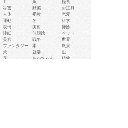
ト
魚
軽食
災害
野菜
お正月
人体
受験
恋愛
運動
冬
科学
表情
美術
掃除
睡眠
似顔絵
ペット
美容
戦争
世界
ファンタジー
本
風景
犬
就活
虫
花
あかちゃん
植物
鳥
海
文房具
食材
お風呂
フルーツ
干支
お年賀状
マスク
調味料
猫
物語
介護
南国
ウェディング
ランドマーク
環境問題
髪
スポーツ用具
書類
クリスマス
夏休み
怪我
テンプレート
メディア
食器
お祭り
政治
中年
座布団
映画
メッセージ
電車