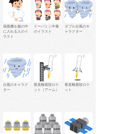
扇風機を服の中
ドーパミン中毒
ダブル台風のキ
に入れる人のイ
のイラスト
ャラクター
ラスト
台風のキャラク
垂直離着陸ロケ
垂直離着陸ロケ
ター
ット（アーム）
ット