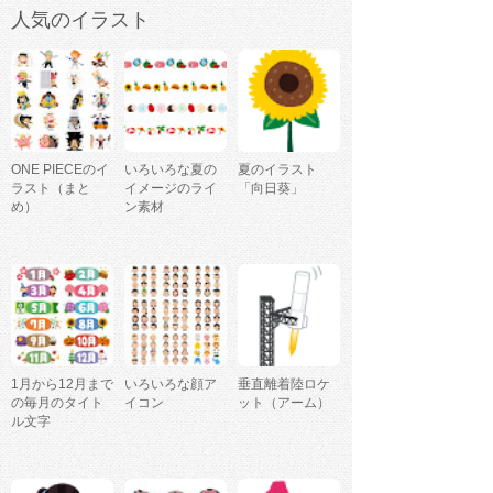
人気のイラスト
ONE PIECEのイ
いろいろな夏の
夏のイラスト
ラスト（まと
イメージのライ
「向日葵」
め）
ン素材
1月から12月まで
いろいろな顔ア
垂直離着陸ロケ
の毎月のタイト
イコン
ット（アーム）
ル文字