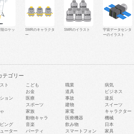
着陸ロケッ
SMRのキャラクタ
SMRのイラスト
宇宙データセンタ
ー
ーのイラスト
カテゴリー
スト
こども
職業
病気
お金
道具
ビジネス
ション
医療
事故
違反
スポーツ
建物
スイーツ
ゃ
家族
家電
キャラクター
動物キャラ
医療機器
機械
ピング
音楽
飲み物
日本
ューター
パーティ
スマートフォン
家具