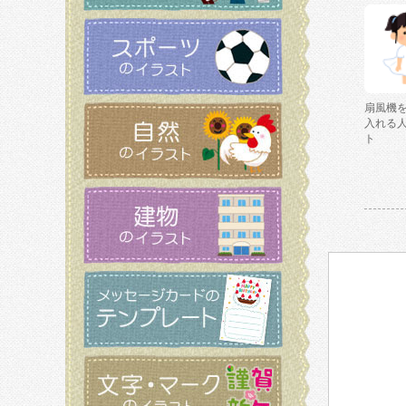
扇風機
入れる
ト