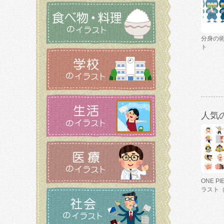
分身の
ト
人気
ONE P
ラスト