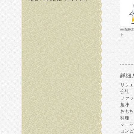
垂直離
ト
詳細
リクエ
会社
ファッ
趣味
おもち
料理
ショッ
コンピ