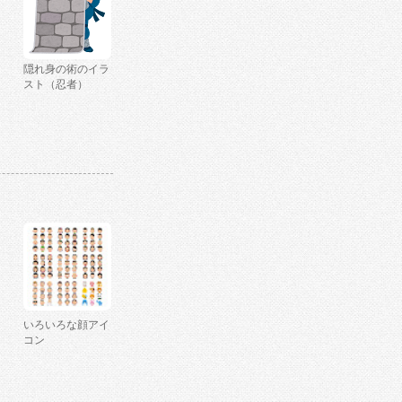
隠れ身の術のイラ
スト（忍者）
いろいろな顔アイ
コン