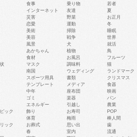
食事
乗り物
若者
インターネット
友達
夏
災害
野菜
お正月
恋愛
運動
冬
美術
掃除
睡眠
美容
戦争
世界
風景
犬
就活
あかちゃん
植物
鳥
食材
お風呂
フルーツ
状
マスク
調味料
猫
南国
ウェディング
ランドマーク
スポーツ用具
書類
クリスマス
テンプレート
メディア
食器
中年
座布団
映画
ゴミ
楽器
パン
エネルギー
引越し
農業
ピック
飾り
お寿司
POP
体育
梅雨
棒人間
リック
お葬式
思い出
歯
春
室内
流通