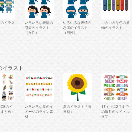
術のイラス
いろいろな表情の
いろいろな表情の
いろいろな色の巻
忍者のイラスト
忍者のイラスト
物のイラスト
（女性）
（男性）
のイラスト
IECEのイ
いろいろな夏のイ
夏のイラスト「向
1月から12月まで
（まとめ）
メージのライン素
日葵」
の毎月のタイトル
材
文字