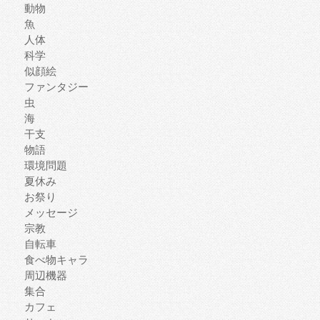
動物
魚
人体
科学
似顔絵
ファンタジー
虫
海
干支
物語
環境問題
夏休み
お祭り
メッセージ
宗教
自転車
食べ物キャラ
周辺機器
集合
カフェ