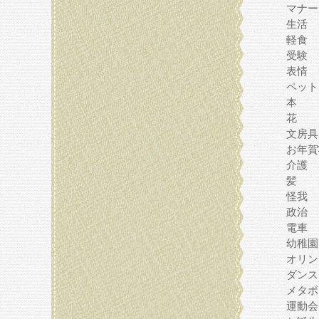
マナー
生活
軽食
受験
表情
ペット
本
花
文房具
お年賀
介護
髪
怪我
政治
電車
幼稚園
オリン
ダンス
メタボ
運動会