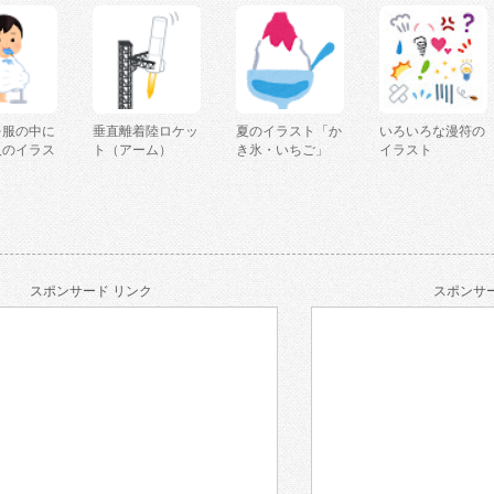
を服の中に
垂直離着陸ロケッ
夏のイラスト「か
いろいろな漫符の
人のイラス
ト（アーム）
き氷・いちご」
イラスト
スポンサード リンク
スポンサー