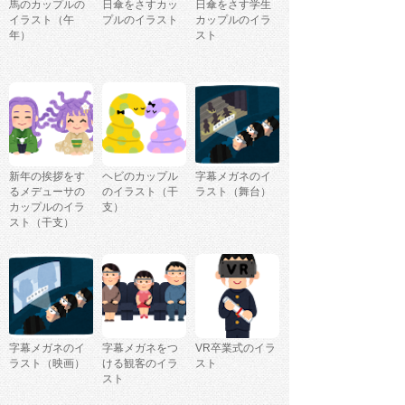
馬のカップルの
日傘をさすカッ
日傘をさす学生
イラスト（午
プルのイラスト
カップルのイラ
年）
スト
新年の挨拶をす
ヘビのカップル
字幕メガネのイ
るメデューサの
のイラスト（干
ラスト（舞台）
カップルのイラ
支）
スト（干支）
字幕メガネのイ
字幕メガネをつ
VR卒業式のイラ
ラスト（映画）
ける観客のイラ
スト
スト