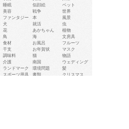
睡眠
似顔絵
ペット
美容
戦争
世界
ファンタジー
本
風景
犬
就活
虫
花
あかちゃん
植物
鳥
海
文房具
食材
お風呂
フルーツ
干支
お年賀状
マスク
調味料
猫
物語
介護
南国
ウェディング
ランドマーク
環境問題
髪
スポーツ用具
書類
クリスマス
夏休み
怪我
テンプレート
メディア
食器
お祭り
政治
中年
座布団
映画
メッセージ
電車
ゴミ
楽器
パン
宗教
幼稚園
エネルギー
引越し
農業
自転車
オリンピック
飾り
お寿司