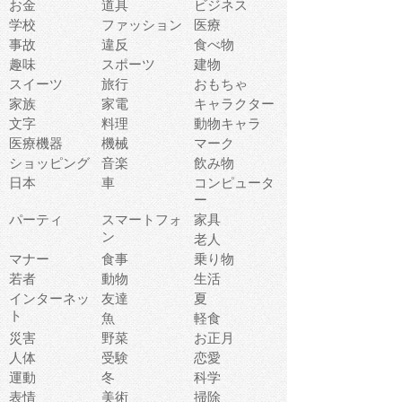
お金
道具
ビジネス
学校
ファッション
医療
事故
違反
食べ物
趣味
スポーツ
建物
スイーツ
旅行
おもちゃ
家族
家電
キャラクター
文字
料理
動物キャラ
医療機器
機械
マーク
ショッピング
音楽
飲み物
日本
車
コンピュータ
ー
パーティ
スマートフォ
家具
ン
老人
マナー
食事
乗り物
若者
動物
生活
インターネッ
友達
夏
ト
魚
軽食
災害
野菜
お正月
人体
受験
恋愛
運動
冬
科学
表情
美術
掃除