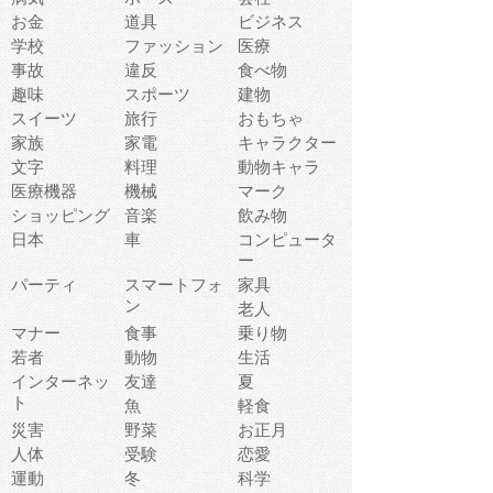
お金
道具
ビジネス
学校
ファッション
医療
事故
違反
食べ物
趣味
スポーツ
建物
スイーツ
旅行
おもちゃ
家族
家電
キャラクター
文字
料理
動物キャラ
医療機器
機械
マーク
ショッピング
音楽
飲み物
日本
車
コンピュータ
ー
パーティ
スマートフォ
家具
ン
老人
マナー
食事
乗り物
若者
動物
生活
インターネッ
友達
夏
ト
魚
軽食
災害
野菜
お正月
人体
受験
恋愛
運動
冬
科学