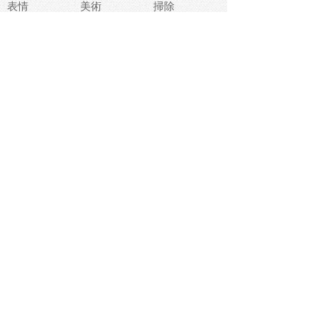
表情
美術
掃除
睡眠
似顔絵
ペット
美容
戦争
世界
ファンタジー
本
風景
犬
就活
虫
花
あかちゃん
植物
鳥
海
文房具
食材
お風呂
フルーツ
干支
お年賀状
マスク
調味料
猫
物語
介護
南国
ウェディング
ランドマーク
環境問題
髪
スポーツ用具
書類
クリスマス
夏休み
怪我
テンプレート
メディア
食器
お祭り
政治
中年
座布団
映画
メッセージ
電車
ゴミ
楽器
パン
宗教
幼稚園
エネルギー
引越し
農業
自転車