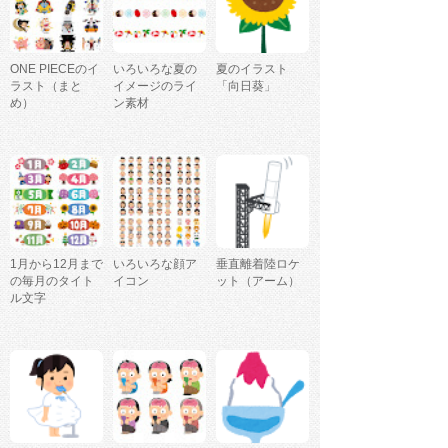
ONE PIECEのイ
いろいろな夏の
夏のイラスト
ラスト（まと
イメージのライ
「向日葵」
め）
ン素材
1月から12月まで
いろいろな顔ア
垂直離着陸ロケ
の毎月のタイト
イコン
ット（アーム）
ル文字