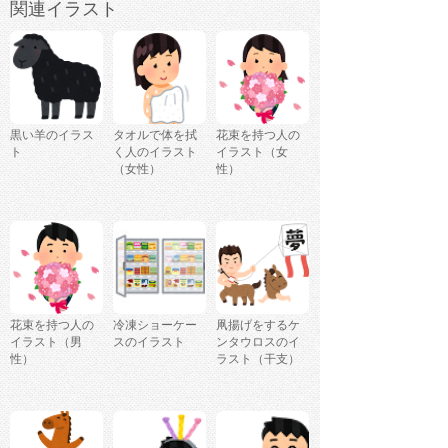
関連イラスト
黒い羊のイラス
タオルで体を拭
花束を持つ人の
ト
く人のイラスト
イラスト（女
（女性）
性）
花束を持つ人の
冷凍ショーケー
凧揚げをするケ
イラスト（男
スのイラスト
ンタウロスのイ
性）
ラスト（干支）