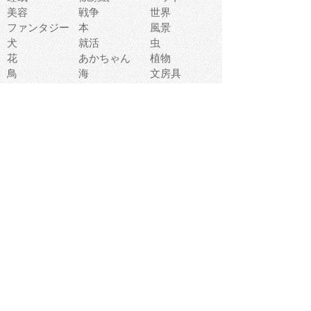
美容
戦争
世界
ファンタジー
本
風景
犬
就活
虫
花
あかちゃん
植物
鳥
海
文房具
食材
お風呂
フルーツ
干支
お年賀状
マスク
調味料
猫
物語
介護
南国
ウェディング
ランドマーク
環境問題
髪
スポーツ用具
書類
クリスマス
夏休み
怪我
テンプレート
メディア
食器
お祭り
政治
中年
座布団
映画
メッセージ
電車
ゴミ
楽器
パン
宗教
幼稚園
エネルギー
引越し
農業
自転車
オリンピック
飾り
お寿司
POP
食べ物キャラ
ダンス