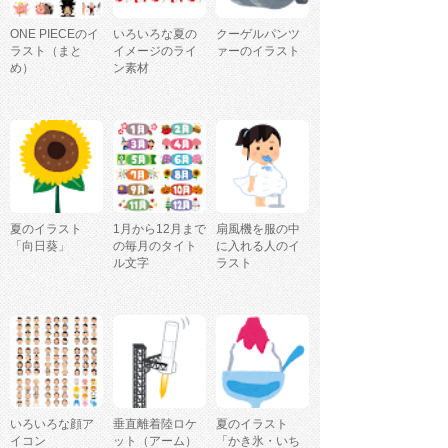
ONE PIECEのイ
いろいろな夏の
クーゲルパンツ
ラスト（まと
イメージのライ
ァーのイラスト
め）
ン素材
夏のイラスト
1月から12月まで
扇風機を服の中
「向日葵」
の毎月のタイト
に入れる人のイ
ル文字
ラスト
いろいろな顔ア
垂直離着陸ロケ
夏のイラスト
イコン
ット（アーム）
「かき氷・いち