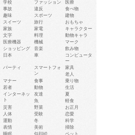
学校
ファッション
医療
事故
違反
食べ物
趣味
スポーツ
建物
スイーツ
旅行
おもちゃ
家族
家電
キャラクター
文字
料理
動物キャラ
医療機器
機械
マーク
ショッピング
音楽
飲み物
日本
車
コンピュータ
ー
パーティ
スマートフォ
家具
ン
老人
マナー
食事
乗り物
若者
動物
生活
インターネッ
友達
夏
ト
魚
軽食
災害
野菜
お正月
人体
受験
恋愛
運動
冬
科学
表情
美術
掃除
睡眠
似顔絵
ペット