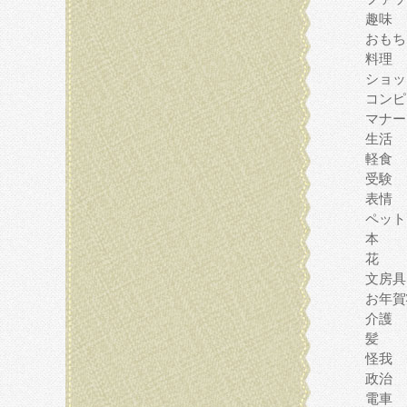
趣味
おもち
料理
ショッ
コンピ
マナー
生活
軽食
受験
表情
ペット
本
花
文房具
お年賀
介護
髪
怪我
政治
電車