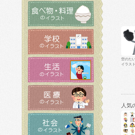
空のた
イラス
人気