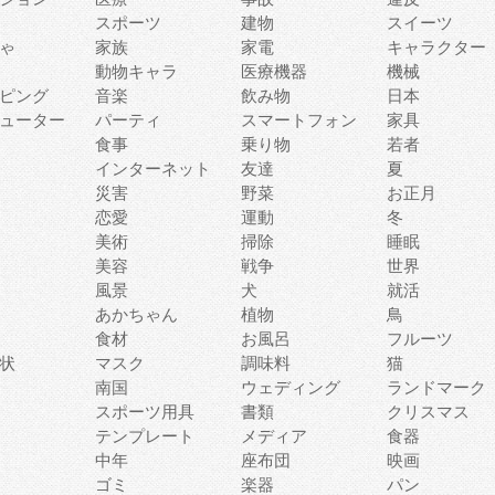
スポーツ
建物
スイーツ
ゃ
家族
家電
キャラクター
動物キャラ
医療機器
機械
ピング
音楽
飲み物
日本
ューター
パーティ
スマートフォン
家具
食事
乗り物
若者
インターネット
友達
夏
災害
野菜
お正月
恋愛
運動
冬
美術
掃除
睡眠
美容
戦争
世界
風景
犬
就活
あかちゃん
植物
鳥
食材
お風呂
フルーツ
状
マスク
調味料
猫
南国
ウェディング
ランドマーク
スポーツ用具
書類
クリスマス
テンプレート
メディア
食器
中年
座布団
映画
ゴミ
楽器
パン