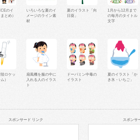
IECEのイ
いろいろな夏のイ
夏のイラスト「向
1月から12月まで
（まとめ）
メージのライン素
日葵」
の毎月のタイトル
材
文字
着陸ロケッ
扇風機を服の中に
ドーパミン中毒の
夏のイラスト「か
ーム）
入れる人のイラス
イラスト
き氷・いちご」
ト
スポンサード リンク
スポンサー