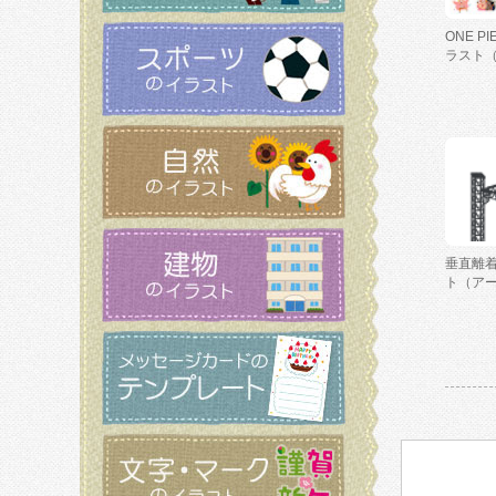
ONE P
ラスト
垂直離
ト（ア