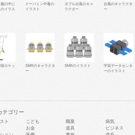
を服の中に
ドーパミン中毒の
ダブル台風のキャ
台風のキャラクタ
人のイラス
イラスト
ラクター
ー
着陸ロケッ
SMRのキャラクタ
SMRのイラスト
宇宙データセンタ
ー
ーのイラスト
カテゴリー
スト
こども
職業
病気
お金
道具
ビジネス
ション
医療
事故
違反