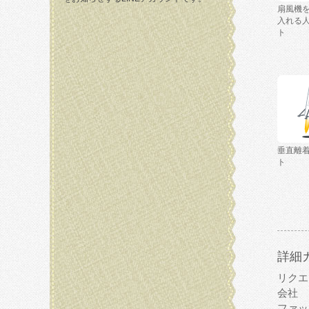
扇風機
入れる
ト
垂直離
ト
詳細
リクエ
会社
ファッ