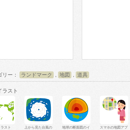
ゴリー：
ランドマーク
,
地図
,
道具
イラスト
イラスト
上から見た台風の
地球の断面図のイ
スマホの地図アプ