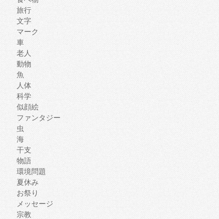
旅行
文字
マーク
車
老人
動物
魚
人体
科学
似顔絵
ファンタジー
虫
海
干支
物語
環境問題
夏休み
お祭り
メッセージ
宗教