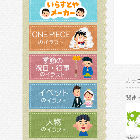
カテ
関連
時差の