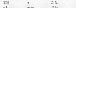
運動
冬
科学
表情
美術
掃除
睡眠
似顔絵
ペット
美容
戦争
世界
ファンタジー
本
風景
犬
就活
虫
花
あかちゃん
植物
鳥
海
文房具
食材
お風呂
フルーツ
干支
お年賀状
マスク
調味料
猫
物語
介護
南国
ウェディング
ランドマーク
環境問題
髪
スポーツ用具
書類
クリスマス
夏休み
怪我
テンプレート
メディア
食器
お祭り
政治
中年
座布団
映画
メッセージ
電車
ゴミ
楽器
パン
宗教
幼稚園
エネルギー