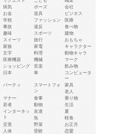
リクエスト
こども
職業
病気
ポーズ
会社
お金
道具
ビジネス
学校
ファッション
医療
事故
違反
食べ物
趣味
スポーツ
建物
スイーツ
旅行
おもちゃ
家族
家電
キャラクター
文字
料理
動物キャラ
医療機器
機械
マーク
ショッピング
音楽
飲み物
日本
車
コンピュータ
ー
パーティ
スマートフォ
家具
ン
老人
マナー
食事
乗り物
若者
動物
生活
インターネッ
友達
夏
ト
魚
軽食
災害
野菜
お正月
人体
受験
恋愛