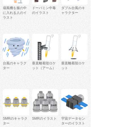
扇風機を服の中
ドーパミン中毒
ダブル台風のキ
に入れる人のイ
のイラスト
ャラクター
ラスト
台風のキャラク
垂直離着陸ロケ
垂直離着陸ロケ
ター
ット（アーム）
ット
SMRのキャラク
SMRのイラスト
宇宙データセン
ター
ターのイラスト